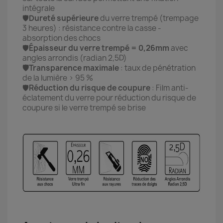
intégrale
🛡️
Dureté supérieure
du verre trempé (trempage
3 heures) : résistance contre la casse -
absorption des chocs
🛡️
Épaisseur du verre trempé = 0,26mm
avec
angles arrondis (radian 2,5D)
🛡️Transparence maximale
: taux de pénétration
de la lumière > 95 %
🛡️
Réduction du risque de coupure
: Film anti-
éclatement du verre pour réduction du risque de
coupure si le verre trempé se brise