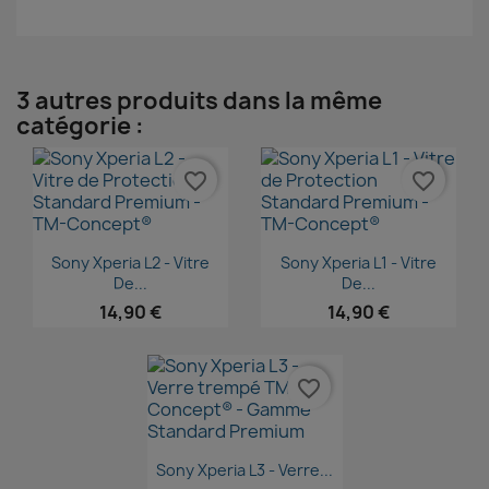
3 autres produits dans la même
catégorie :
favorite_border
favorite_border
Aperçu rapide
Aperçu rapide


Sony Xperia L2 - Vitre
Sony Xperia L1 - Vitre
De...
De...
14,90 €
14,90 €
favorite_border
Aperçu rapide

Sony Xperia L3 - Verre...