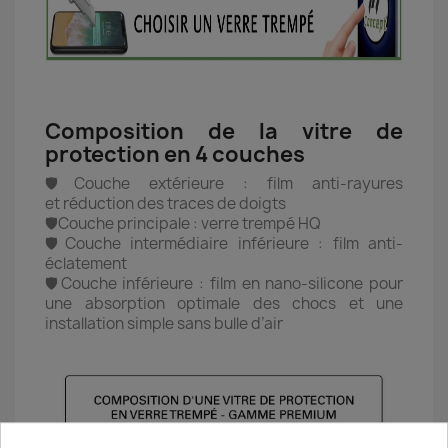
Composition de la vitre de
protection en 4 couches
🛡️Couche extérieure : film anti-rayures
et réduction des traces de doigts
🛡️Couche principale : verre trempé HQ
🛡️Couche intermédiaire inférieure : film anti-
éclatement
🛡️Couche inférieure : film en nano-silicone pour
une absorption optimale des chocs et une
installation simple sans bulle d’air