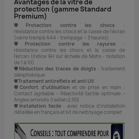
Avantages de la vitre de
protection (gamme Standard
Premium)
🛡️Protection contre les chocs
:
résistance contre les chocs et la casse de l'écran
(verre trempé AAA - trempage > 3 heures)
🛡️Protection contre les rayures
:
résistance contre les chocs et la casse de
l'écran (indice 9H sur échelle de Mohs - notation
de 1 à 10)
🛡️Réduction des traces de doigts
: traitement
oléophobique
🛡️
Traitement antireflets et anti UV
🛡️Confort d’utilisation
et de prise en main :
Contact agréable – Réactivité tactile optimale –
Angles arrondis (radian 2,5D)
🛡️
Installation facile
: avec notice d'installation
détaillée en français et kit de nettoyage complet