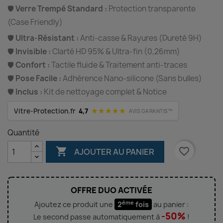
🛡️
Verre Trempé Standard :
Protection transparente
(Case Friendly)
🛡️
Ultra-Résistant :
Anti-casse & Rayures (Dureté 9H)
🛡️
Invisible :
Clarté HD 95% & Ultra-fin (0,26mm)
🛡️
Confort :
Tactile fluide & Traitement anti-traces
🛡️
Pose Facile :
Adhérence Nano-silicone (Sans bulles)
🛡️
Inclus :
Kit de nettoyage complet & Notice
★★★★★
Vitre-Protection.fr
4,7
AVIS GARANTIS™
Quantité

favorite_border
AJOUTER AU PANIER
OFFRE DUO ACTIVÉE
ème
Ajoutez ce produit une
2
fois
au panier :
-50%
Le second passe automatiquement à
!