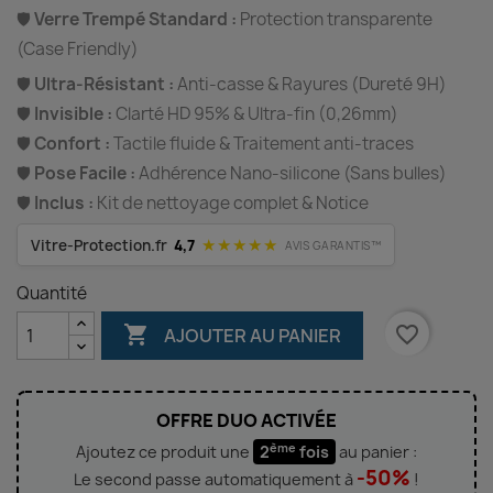
🛡️
Verre Trempé Standard :
Protection transparente
(Case Friendly)
🛡️
Ultra-Résistant :
Anti-casse & Rayures (Dureté 9H)
🛡️
Invisible :
Clarté HD 95% & Ultra-fin (0,26mm)
🛡️
Confort :
Tactile fluide & Traitement anti-traces
🛡️
Pose Facile :
Adhérence Nano-silicone (Sans bulles)
🛡️
Inclus :
Kit de nettoyage complet & Notice
★★★★★
Vitre-Protection.fr
4,7
AVIS GARANTIS™
Quantité

favorite_border
AJOUTER AU PANIER
OFFRE DUO ACTIVÉE
ème
Ajoutez ce produit une
2
fois
au panier :
-50%
Le second passe automatiquement à
!