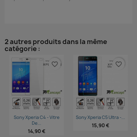
2 autres produits dans la même
catégorie :
favorite_border
favorite_border
Aperçu rapide
Aperçu rapide


Sony Xperia C4 - Vitre
Sony Xperia C5 Ultra -...
De...
15,90 €
14,90 €