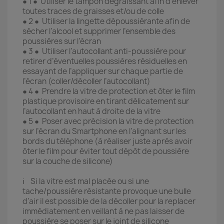
● 1 ● Utiliser le tampon dégraissant afin d’enlever
toutes traces de graisses et/ou de colle
● 2 ● Utiliser la lingette dépoussiérante afin de
sécher l’alcool et supprimer l’ensemble des
poussières sur l’écran
● 3 ● Utiliser l’autocollant anti-poussière pour
retirer d’éventuelles poussières résiduelles en
essayant de l’appliquer sur chaque partie de
l’écran (coller/décoller l’autocollant)
● 4 ● Prendre la vitre de protection et ôter le film
plastique provisoire en tirant délicatement sur
l’autocollant en haut à droite de la vitre
● 5 ● Poser avec précision la vitre de protection
sur l’écran du Smartphone en l’alignant sur les
bords du téléphone (à réaliser juste après avoir
ôter le film pour éviter tout dépôt de poussière
sur la couche de silicone)
ℹ️ Si la vitre est mal placée ou si une
tache/poussière résistante provoque une bulle
d’air il est possible de la décoller pour la replacer
immédiatement en veillant à ne pas laisser de
poussière se poser sur le joint de silicone