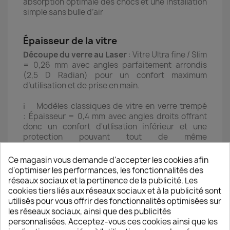
absorption optimale des chocs et une installation
simple sans bulle d’air
Épaisseur de la vitre
Découpe du verre au Laser
: Vitre Ultra fine / Slim
= 0,26 mm avec angles parfaitement arrondis
(2,5 D Radian) pour un confort maximum
d’utilisation et de prise en main.
ℹ️ Modèles classiques de vitre en verre trempé
: Épaisseur = 0,4 mm avec angles droits offrant
donc un confort d'utlisation inférieur et une
protection pouvant tout de même
être comparable en fonction de la qualité du verre
trempé
Ce magasin vous demande d'accepter les cookies afin
d'optimiser les performances, les fonctionnalités des
réseaux sociaux et la pertinence de la publicité. Les
Dureté du verre
cookies tiers liés aux réseaux sociaux et à la publicité sont
Verre trempé avec niveau de dureté supérieur
utilisés pour vous offrir des fonctionnalités optimisées sur
🛡️Une résistance optimale contre la casse grâce à
les réseaux sociaux, ainsi que des publicités
une absorption de chocs optimale
personnalisées. Acceptez-vous ces cookies ainsi que les