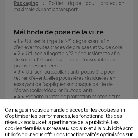
Packaging
: Boîtier rigide pour protection
maximale durant le transport
Méthode de pose de la vitre
● 1 ● Utiliser la lingette N°1 dégraissant afin
d’enlever toutes traces de graisses et/ou de colle.
● 2 ● Utiliser la lingette N°2 dépoussiérante afin
de sécher l’alcool et supprimer l’ensemble des
poussières sur l’écran.
● 3 ● Utiliser l’autocollant anti-poussière pour
retirer d’éventuelles poussières résiduelles en
essayant de l’appliquer sur chaque partie de
l’écran (coller/décoller l’autocollant).
● 4 ● Prendre la vitre de protection et ôter le film
plastique provisoire en tirant délicatement sur
l’autocollant en haut à droite de la vitre.
Ce magasin vous demande d'accepter les cookies afin
● 5 ● Poser avec précision la vitre de protection
d'optimiser les performances, les fonctionnalités des
sur l’écran du Smartphone en l’alignant sur les
réseaux sociaux et la pertinence de la publicité. Les
bords du téléphone (à réaliser juste après avoir
cookies tiers liés aux réseaux sociaux et à la publicité sont
ôter le film pour éviter tout dépôt de poussière
utilisés pour vous offrir des fonctionnalités optimisées sur