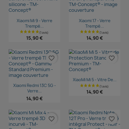
Aperçu rapide
Aperçu rapide


Xiaomi Mi 9 - Verre
Xiaomi 17 - Verre
Trempé...
Trempé...
15,90 €
14,90 €
favorite_border
favorite_border
Aperçu rapide

XiaoMi Mi 5 - Vitre De...
Aperçu rapide

Xiaomi Redmi 13C 5G -
Verre...
14,90 €
14,90 €
favorite_border
favorite_border