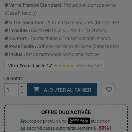
🛡️
Verre Trempé Standard :
Protection transparente
(Case Friendly)
🛡️
Ultra-Résistant :
Anti-casse & Rayures (Dureté 9H)
🛡️
Invisible :
Clarté HD 95% & Ultra-fin (0,26mm)
🛡️
Confort :
Tactile fluide & Traitement anti-traces
🛡️
Pose Facile :
Adhérence Nano-silicone (Sans bulles)
🛡️
Inclus :
Kit de nettoyage complet & Notice
★★★★★
Vitre-Protection.fr
4,7
AVIS GARANTIS™
Quantité

favorite_border
AJOUTER AU PANIER
OFFRE DUO ACTIVÉE
ème
Ajoutez ce produit une
2
fois
au panier :
-50%
Le second passe automatiquement à
!