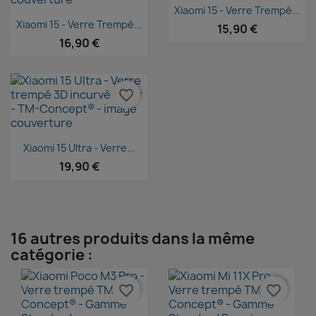
Aperçu rapide

Xiaomi 15 - Verre Trempé...
Aperçu rapide

Xiaomi 15 - Verre Trempé...
15,90 €
16,90 €
favorite_border
Aperçu rapide

Xiaomi 15 Ultra - Verre...
19,90 €
16 autres produits dans la même
catégorie :
favorite_border
favorite_border