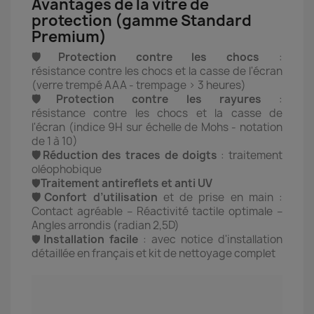
Avantages de la vitre de
protection (gamme Standard
Premium)
🛡️Protection contre les chocs
:
résistance contre les chocs et la casse de l'écran
(verre trempé AAA - trempage > 3 heures)
🛡️Protection contre les rayures
:
résistance contre les chocs et la casse de
l'écran (indice 9H sur échelle de Mohs - notation
de 1 à 10)
🛡️Réduction des traces de doigts
: traitement
oléophobique
🛡️
Traitement antireflets et anti UV
🛡️Confort d’utilisation
et de prise en main :
Contact agréable – Réactivité tactile optimale –
Angles arrondis (radian 2,5D)
🛡️
Installation facile
: avec notice d'installation
détaillée en français et kit de nettoyage complet