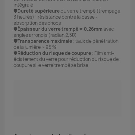
intégrale
🛡️
Dureté supérieure
du verre trempé (trempage
3 heures) : résistance contre la casse -
absorption des chocs
🛡️
Épaisseur du verre trempé = 0,26mm
avec
angles arrondis (radian 2,5D)
🛡️Transparence maximale
: taux de pénétration
de la lumière > 95 %
🛡️
Réduction du risque de coupure
: Film anti-
éclatement du verre pour réduction du risque de
coupure si le verre trempé se brise