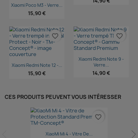
14,90 €
Aperçu rapide

Xiaomi Poco M3 - Verre...
15,90 €
favorite_border
favorite_border
Aperçu rapide

Xiaomi Redmi Note 9 -
Aperçu rapide

Verre...
Xiaomi Redmi Note 12 -...
14,90 €
15,90 €
CES PRODUITS PEUVENT VOUS INTÉRESSER
favorite_border
Aperçu rapide

XiaoMi Mi 4 - Vitre De...