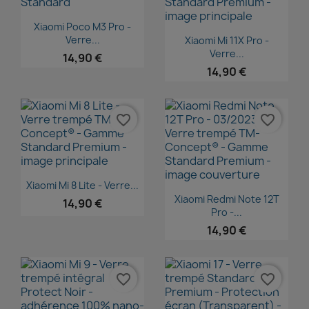
Aperçu rapide

Xiaomi Poco M3 Pro -
Aperçu rapide

Verre...
Xiaomi Mi 11X Pro -
Verre...
14,90 €
14,90 €
favorite_border
favorite_border
Aperçu rapide

Xiaomi Mi 8 Lite - Verre...
Aperçu rapide

Xiaomi Redmi Note 12T
14,90 €
Pro -...
14,90 €
favorite_border
favorite_border