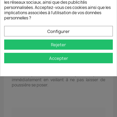
sur la couche de silicone).
les réseaux sociaux, ainsi que des publicités
● 6 ● Effectuer des pressions du centre vers les
personnalisées. Acceptez-vous ces cookies ainsi que les
bords pour chasser progressivement les
implications associées à l'utilisation de vos données
éventuelles bulles d'air.
personnelles ?
Configurer
Rejeter
Accepter
ℹ️ Si la vitre est mal placée ou si une
tache/poussière résistante provoque une bulle
d’air il est possible de la décoller pour la replacer
immédiatement en veillant à ne pas laisser de
poussière se poser.