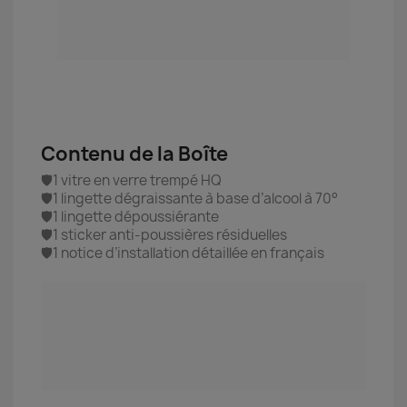
Contenu de la Boîte
🛡️1 vitre en verre trempé HQ
🛡️1 lingette dégraissante à base d’alcool à 70°
🛡️1 lingette dépoussiérante
🛡️1 sticker anti-poussières résiduelles
🛡️1 notice d’installation détaillée en français