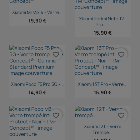
Aperçu rapide

Xiaomi Mi Mix 4 - Verre...
Aperçu rapide

Xiaomi Redmi Note 12T
19,90 €
Pro -...
15,90 €
favorite_border
favorite_border
Aperçu rapide
Aperçu rapide


Xiaomi Poco F5 Pro 5G -...
Xiaomi 13T Pro - Verre...
14,90 €
15,90 €
favorite_border
favorite_border
Aperçu rapide

Xiaomi 12T - Verre
Trempé...