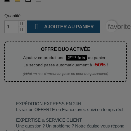
Quantité

favorit
AJOUTER AU PANIER
OFFRE DUO ACTIVÉE
ème
Ajoutez ce produit une
2
fois
au panier :
-50%
Le second passe automatiquement à
!
(Idéal en cas d'erreur de pose ou pour remplacement)
EXPÉDITION EXPRESS EN 24H
Livraison OFFERTE en France avec suivi en temps réel
EXPERTISE & SERVICE CLIENT
Une question ? Un problème ? Notre équipe vous répond