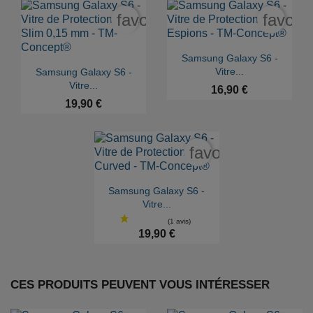
favorite_border
favori

Aperçu rapide
Samsung Galaxy S6 -

Aperçu rapide
Vitre...
Samsung Galaxy S6 -
Vitre...
16,90 €
19,90 €
favorite_border

Aperçu rapide
Samsung Galaxy S6 -
Vitre...
19,90 €
CES PRODUITS PEUVENT VOUS INTÉRESSER