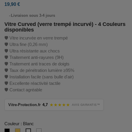
19,90 €
⠀
Livraison sous 3-4 jours
Vitre Curved (verre trempé incurvé) - 4 Couleurs
disponibles
🛡️ Vitre incurvée en verre trempé
🛡️ Ultra fine (0,26 mm)
🛡️ Ultra résistante aux chocs
🛡️ Traitement anti-rayures (9H)
🛡️ Traitement anti traces de doigts
🛡️ Taux de pénétration lumière ≥95%
🛡️ Installation facile (sans bulle d'air)
🛡️ Excellente réactivité tactile
🛡️ Contact agréable
★★★★★
Vitre-Protection.fr
4,7
AVIS GARANTIS™
Couleur : Blanc
Noir
Gold
Transparent
Blanc