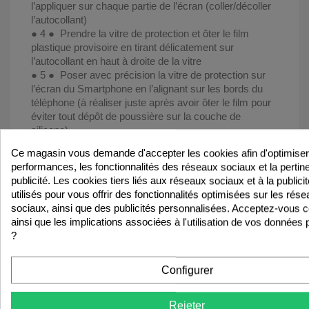
l’appliquer sur chaque partie de l’écran (coller/décoller
l’autocollant)
● 4 ● Prendre la vitre de protection et ôter le film
plastique provisoire en tirant délicatement sur
l’autocollant en haut à droite de la vitre
● 5 ● Poser avec précision la vitre de protection sur
l’écran du Smartphone en l’alignant sur les bords du
téléphone (à réaliser juste après avoir ôter le film pour
éviter tout dépôt de poussière sur la couche de
silicone)
Ce magasin vous demande d'accepter les cookies afin d'optimiser
ℹ️ Si la vitre est mal placée ou si une tache/poussière
performances, les fonctionnalités des réseaux sociaux et la pertin
résistante provoque une bulle d’air il est possible de la
publicité. Les cookies tiers liés aux réseaux sociaux et à la publici
décoller pour la replacer immédiatement en veillant à
utilisés pour vous offrir des fonctionnalités optimisées sur les rés
ne pas laisser de poussière se poser sur le joint de
sociaux, ainsi que des publicités personnalisées. Acceptez-vous 
silicone
ainsi que les implications associées à l'utilisation de vos données
?
Configurer
VOUS AIMEREZ AUSSI
favorite_border
Rejeter