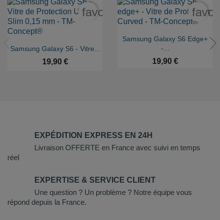
favorite_border
favor

Aperçu rapide
Samsung Galaxy S6 Edge+

Aperçu rapide
-...
Samsung Galaxy S6 - Vitre...
19,90 €
19,90 €
EXPÉDITION EXPRESS EN 24H
Livraison OFFERTE en France avec suivi en temps
réel
EXPERTISE & SERVICE CLIENT
Une question ? Un problème ? Notre équipe vous
répond depuis la France.