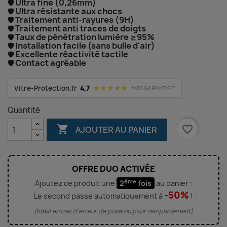
Ultra fine (0,26mm)
🛡️
Ultra résistante aux chocs
🛡️
Traitement anti-rayures (9H)
🛡️
Traitement anti traces de doigts
🛡️
Taux de pénétration lumière ≥95%
🛡️
Installation facile (sans bulle d'air)
🛡️
Excellente réactivité tactile
🛡️
Contact agréable
🛡️
★★★★★
Vitre-Protection.fr
4,7
AVIS GARANTIS™
Quantité

favorite_border
AJOUTER AU PANIER
OFFRE DUO ACTIVÉE
ème
Ajoutez ce produit une
2
fois
au panier :
-50%
Le second passe automatiquement à
!
(Idéal en cas d'erreur de pose ou pour remplacement)