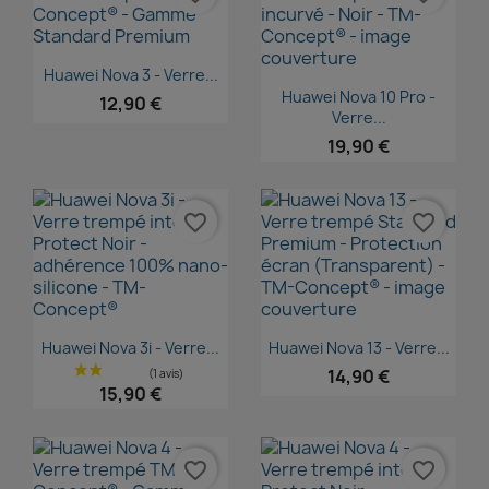
Aperçu rapide

Huawei Nova 3 - Verre...
Aperçu rapide

Huawei Nova 10 Pro -
12,90 €
Verre...
19,90 €
favorite_border
favorite_border
Aperçu rapide
Aperçu rapide


Huawei Nova 3i - Verre...
Huawei Nova 13 - Verre...
14,90 €
15,90 €
favorite_border
favorite_border