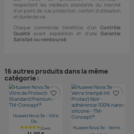
respectent les meilleurs standards du marché
d’un point de vue protection, confort d’utilisation
et durée de vie.
Chaque commande bénéficie d'un
Contrôle
Qualité
avant expédition et d'une
Garantie
Satisfait ou remboursé
.
16 autres produits dans la même
catégorie :
favorite_border
favorite_border
Aperçu rapide

Huawei Nova 3e - Vitre
De...
Aperçu rapide

Huawei Nova 3e - Verre...
14,90 €