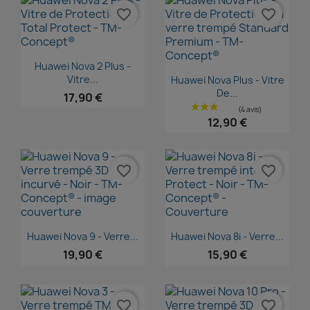
favorite_border
favorite_border
Aperçu rapide

Huawei Nova 2 Plus -
Aperçu rapide

Vitre...
Huawei Nova Plus - Vitre
De...
17,90 €
12,90 €
favorite_border
favorite_border
Aperçu rapide
Aperçu rapide


Huawei Nova 9 - Verre...
Huawei Nova 8i - Verre...
19,90 €
15,90 €
favorite_border
favorite_border