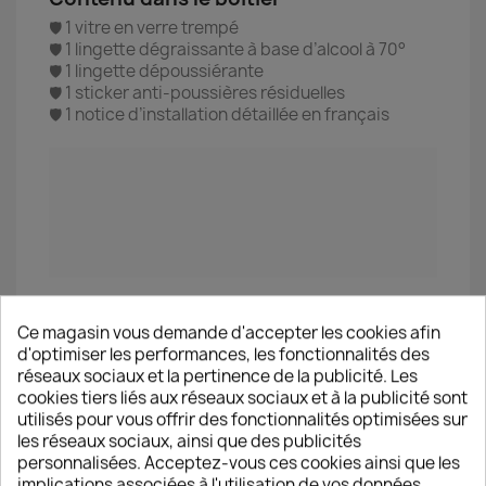
1 vitre en verre trempé
🛡️
1 lingette dégraissante à base d’alcool à 70°
🛡️
1 lingette dépoussiérante
🛡️
1 sticker anti-poussières résiduelles
🛡️
1 notice d’installation détaillée en français
🛡️
Packaging
: Boîte en carton rigide pour
protection maximale durant le transport
Ce magasin vous demande d'accepter les cookies afin
d'optimiser les performances, les fonctionnalités des
réseaux sociaux et la pertinence de la publicité. Les
Méthode de pose de la vitre & Conseils
cookies tiers liés aux réseaux sociaux et à la publicité sont
utilisés pour vous offrir des fonctionnalités optimisées sur
● 1 ● Utiliser la lingette dégraissante afin
les réseaux sociaux, ainsi que des publicités
d’enlever toutes traces de graisses et/ou de colle
personnalisées. Acceptez-vous ces cookies ainsi que les
● 2 ● Utiliser la lingette dépoussiérante afin de
implications associées à l'utilisation de vos données