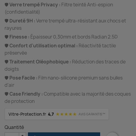
🛡️
Verre trempé Privacy :
Filtre teinté Anti-espion
(confidentialité)
🛡️
Dureté 9H :
Verre trempé ultra-résistant aux chocs et
rayures
🛡️
Finesse :
Épaisseur 0,30mm et bords Radian 2.5D
🛡️
Confort d'utilisation optimal :
Réactivité tactile
préservée
🛡️
Traitement Oléophobique :
Réduction des traces de
doigts
🛡️
Pose Facile :
Film nano-silicone premium sans bulles
d'air
🛡️
Case Friendly :
Compatible avec la majorité des coques
de protection
★★★★★
Vitre-Protection.fr
4,7
AVIS GARANTIS™
Quantité