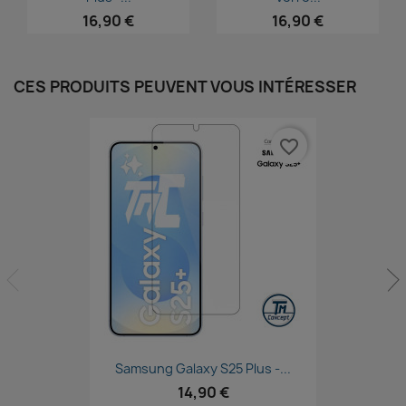
16,90 €
16,90 €
CES PRODUITS PEUVENT VOUS INTÉRESSER
favorite_border
Aperçu rapide

Samsung Galaxy S25 Plus -...
14,90 €