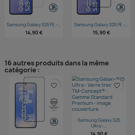
Aperçu rapide
Aperçu rapide


Samsung Galaxy S25 FE -...
Samsung Galaxy S25 FE -...
14,90 €
15,90 €
16 autres produits dans la même
catégorie :
favorite_border
favorite_border
Aperçu rapide

Samsung Galaxy S25
Ultra -...
14,90 €