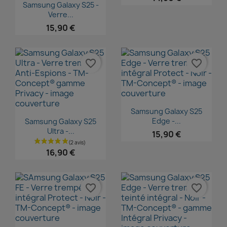
Aperçu rapide

Samsung Galaxy S25 -
Verre...
15,90 €
favorite_border
favorite_border
Aperçu rapide

Samsung Galaxy S25
Aperçu rapide

Edge -...
Samsung Galaxy S25
Ultra -...
15,90 €
16,90 €
favorite_border
favorite_border