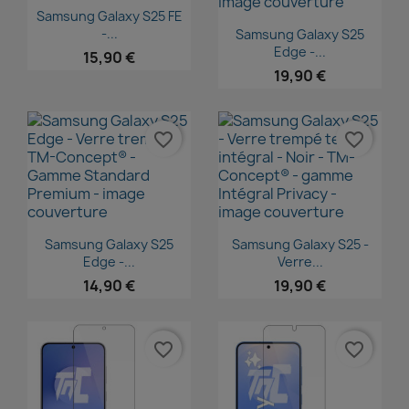
Aperçu rapide

Samsung Galaxy S25 FE
Aperçu rapide

-...
Samsung Galaxy S25
Edge -...
15,90 €
19,90 €
favorite_border
favorite_border
Aperçu rapide
Aperçu rapide


Samsung Galaxy S25
Samsung Galaxy S25 -
Edge -...
Verre...
14,90 €
19,90 €
favorite_border
favorite_border