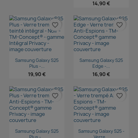
14,90 €
favorite_border
favorite_border
Aperçu rapide
Aperçu rapide


Samsung Galaxy S25
Samsung Galaxy S25
Plus -...
Edge -...
19,90 €
16,90 €
favorite_border
favorite_border
Aperçu rapide
Aperçu rapide


Samsung Galaxy S25
Samsung Galaxy S25 -
Plus -...
Verre...