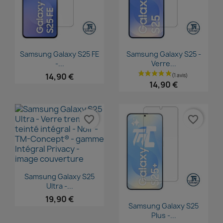
Aperçu rapide
Aperçu rapide


Samsung Galaxy S25 FE
Samsung Galaxy S25 -
-...
Verre...
14,90 €
14,90 €
favorite_border
favorite_border
Aperçu rapide

Samsung Galaxy S25
Ultra -...
19,90 €
Aperçu rapide

Samsung Galaxy S25
Plus -...