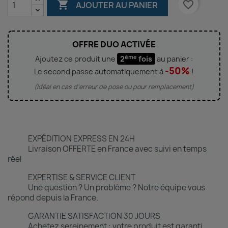

favorite_border
AJOUTER AU PANIER
OFFRE DUO ACTIVÉE
ème
Ajoutez ce produit une
2
fois
au panier :
-50%
Le second passe automatiquement à
!
(Idéal en cas d'erreur de pose ou pour remplacement)
EXPÉDITION EXPRESS EN 24H
Livraison OFFERTE en France avec suivi en temps
réel
EXPERTISE & SERVICE CLIENT
Une question ? Un problème ? Notre équipe vous
répond depuis la France.
GARANTIE SATISFACTION 30 JOURS
Achetez sereinement : votre produit est garanti