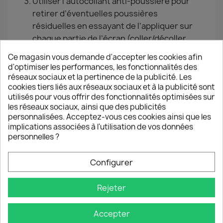
Utiliser l’autocollant anti-poussière pour
retirer d’éventuelles poussières
résiduelles en essayant de l’appliquer sur
chaque partie de l’écran (coller/décoller
l’autocollant).
Ce magasin vous demande d'accepter les cookies afin
Prendre la vitre de protection et ôter le film
d'optimiser les performances, les fonctionnalités des
plastique provisoire en tirant délicatement
réseaux sociaux et la pertinence de la publicité. Les
cookies tiers liés aux réseaux sociaux et à la publicité sont
sur l’autocollant en haut à droite de la vitre.
utilisés pour vous offrir des fonctionnalités optimisées sur
Poser avec précision la vitre de protection
les réseaux sociaux, ainsi que des publicités
sur l’écran du Smartphone en l’alignant sur
personnalisées. Acceptez-vous ces cookies ainsi que les
les bords du téléphone (à réaliser juste
implications associées à l'utilisation de vos données
personnelles ?
après avoir ôter le film pour éviter tout
dépôt de poussière sur la couche de
Configurer
silicone).
Effectuer des pressions du centre vers les
bords pour chasser progressivement les
Rejeter
éventuelles bulles d'air.
Accepter