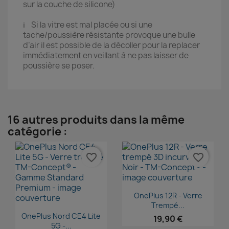
sur la couche de silicone)
ℹ️ Si la vitre est mal placée ou si une
tache/poussière résistante provoque une bulle
d’air il est possible de la décoller pour la replacer
immédiatement en veillant à ne pas laisser de
poussière se poser.
16 autres produits dans la même
catégorie :
favorite_border
favorite_border
Aperçu rapide

OnePlus 12R - Verre
Trempé...
Aperçu rapide

OnePlus Nord CE4 Lite
19,90 €
5G -...