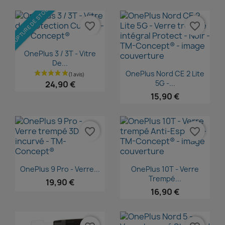
RUPTURE DE STOCK
favorite_border
favorite_border
Aperçu rapide

OnePlus 3 / 3T - Vitre
De...
Aperçu rapide

OnePlus Nord CE 2 Lite
5G -...
24,90 €
15,90 €
favorite_border
favorite_border
Aperçu rapide
Aperçu rapide


OnePlus 9 Pro - Verre...
OnePlus 10T - Verre
Trempé...
19,90 €
16,90 €