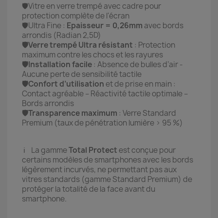
🛡️Vitre en verre trempé avec cadre pour
protection complète de l'écran
🛡️Ultra Fine :
Epaisseur = 0,26mm
avec bords
arrondis (Radian 2,5D)
🛡️Verre trempé Ultra résistant
: Protection
maximum contre les chocs et les rayures
🛡️Installation facile
: Absence de bulles d’air -
Aucune perte de sensibilité tactile
🛡️Confort d’utilisation
et de prise en main :
Contact agréable – Réactivité tactile optimale –
Bords arrondis
🛡️Transparence maximum
: Verre Standard
Premium (taux de pénétration lumière > 95 %)
ℹ️ La gamme
Total Protect
est conçue pour
certains modèles de smartphones avec les bords
légèrement incurvés, ne permettant pas aux
vitres standards (gamme Standard Premium) de
protéger la totalité de la face avant du
smartphone.