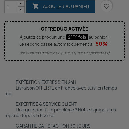

favorite_border
AJOUTER AU PANIER
OFFRE DUO ACTIVÉE
ème
Ajoutez ce produit une
2
fois
au panier :
-50%
Le second passe automatiquement à
!
(Idéal en cas d'erreur de pose ou pour remplacement)
EXPÉDITION EXPRESS EN 24H
Livraison OFFERTE en France avec suivi en temps
réel
EXPERTISE & SERVICE CLIENT
Une question ? Un problème ? Notre équipe vous
répond depuis la France.
GARANTIE SATISFACTION 30 JOURS