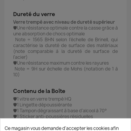
Dureté du verre
Verre trempé avec niveau de dureté supérieur
🛡️Une résistance optimale contre la casse grâce à
une absorption de chocs optimale
Note = 1565 BHN selon l’échelle de Brinell, qui
caractérise la dureté de surface des matériaux
(note comparable à la dureté de surface de
l'acier)
🛡️Une résistance maximum contre les rayures
Note = 9H sur échelle de Mohs (notation de 1 à
10)
Contenu de la Boîte
🛡️1 vitre en verre trempé HQ
🛡️1 Lingette dépoussiérante
🛡️1 Tampon dégraissant à base d’alcool à 70°
🛡️1 Sticker anti-poussières résiduelles
🛡️1 Notice d’installation détaillée en français
Ce magasin vous demande d'accepter les cookies afin