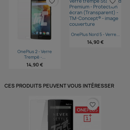
favorite_border
favorite_border
Aperçu rapide

OnePlus Nord 5 - Verre...
14,90 €
Aperçu rapide

OnePlus 2 - Verre
Trempé -...
14,90 €
CES PRODUITS PEUVENT VOUS INTÉRESSER
favorite_border