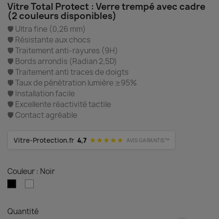
Vitre Total Protect : Verre trempé avec cadre
(2 couleurs disponibles)
🛡️ Ultra fine (0,26 mm)
🛡️ Résistante aux chocs
🛡️ Traitement anti-rayures (9H)
🛡️ Bords arrondis (Radian 2,5D)
🛡️ Traitement anti traces de doigts
🛡️ Taux de pénétration lumière ≥95%
🛡️ Installation facile
🛡️ Excellente réactivité tactile
🛡️ Contact agréable
★★★★★
Vitre-Protection.fr
4,7
AVIS GARANTIS™
Couleur : Noir
Blanc
Noir
Quantité