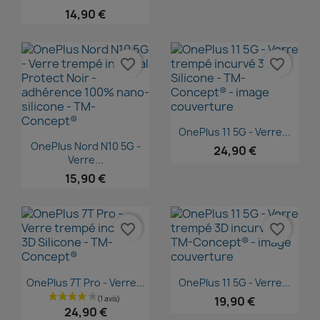
14,90 €
favorite_border
favorite_border
Aperçu rapide

OnePlus 11 5G - Verre...
Aperçu rapide

OnePlus Nord N10 5G -
24,90 €
Verre...
15,90 €
favorite_border
favorite_border
Aperçu rapide
Aperçu rapide


OnePlus 7T Pro - Verre...
OnePlus 11 5G - Verre...
19,90 €
24,90 €