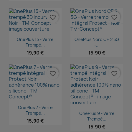
favorite_border
favorite_border
Aperçu rapide
Aperçu rapide


OnePlus 13 - Verre
OnePlus Nord CE 2 5G
Trempé...
-...
19,90 €
15,90 €
favorite_border
favorite_border
Aperçu rapide

OnePlus 7 - Verre
Aperçu rapide

Trempé...
OnePlus 9 - Verre
Trempé...
15,90 €
15,90 €