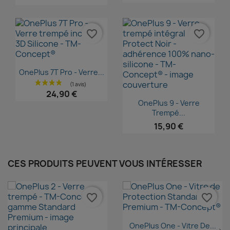
favorite_border
favorite_border
Aperçu rapide

OnePlus 7T Pro - Verre...
24,90 €
Aperçu rapide

OnePlus 9 - Verre
Trempé...
15,90 €
CES PRODUITS PEUVENT VOUS INTÉRESSER
favorite_border
favorite_border
Aperçu rapide

OnePlus One - Vitre De...