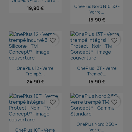
OnePlus Ace 3 - Verre...
Aperçu rapide

OnePlus Nord N10 5G -
19,90 €
Verre...
15,90 €
favorite_border
favorite_border
Aperçu rapide
Aperçu rapide


OnePlus 12 - Verre
OnePlus 13T - Verre
Trempé...
Trempé...
24,90 €
15,90 €
favorite_border
favorite_border
Aperçu rapide

OnePlus Nord 2 5G -
Aperçu rapide

Verre...
OnePlus 10T - Verre