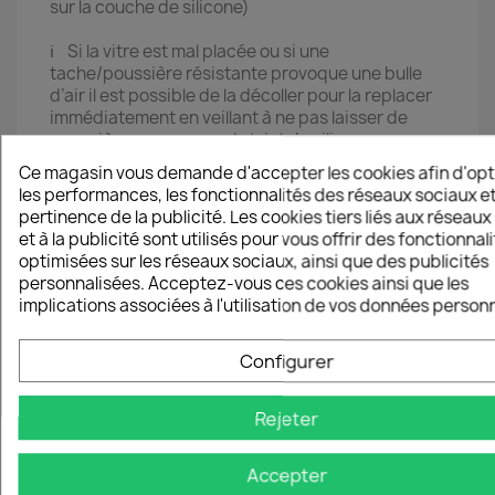
sur la couche de silicone)
ℹ️ Si la vitre est mal placée ou si une
tache/poussière résistante provoque une bulle
d’air il est possible de la décoller pour la replacer
immédiatement en veillant à ne pas laisser de
poussière se poser sur le joint de silicone
Ce magasin vous demande d'accepter les cookies afin d'opt
les performances, les fonctionnalités des réseaux sociaux et
pertinence de la publicité. Les cookies tiers liés aux réseaux
et à la publicité sont utilisés pour vous offrir des fonctionnal
optimisées sur les réseaux sociaux, ainsi que des publicités
personnalisées. Acceptez-vous ces cookies ainsi que les
16 autres produits dans la même
implications associées à l'utilisation de vos données personn
catégorie :
Configurer
favorite_border
favorite_border
Rejeter
Aperçu rapide

OnePlus 7 - Verre
Accepter
Trempé...