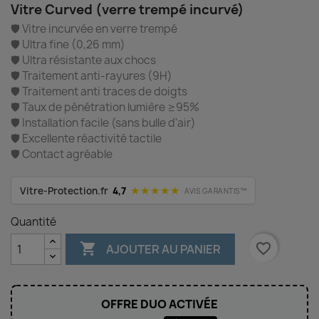
Vitre Curved (verre trempé incurvé)
🛡️ Vitre incurvée en verre trempé
🛡️ Ultra fine (0,26 mm)
🛡️ Ultra résistante aux chocs
🛡️ Traitement anti-rayures (9H)
🛡️ Traitement anti traces de doigts
🛡️ Taux de pénétration lumière ≥95%
🛡️ Installation facile (sans bulle d'air)
🛡️ Excellente réactivité tactile
🛡️ Contact agréable
★★★★★
Vitre-Protection.fr
4,7
AVIS GARANTIS™
Quantité

favorite_border
AJOUTER AU PANIER
OFFRE DUO ACTIVÉE