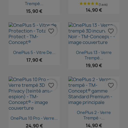
Trempé...
14,90 €
15,90 €
favorite_border
favorite_border
Aperçu rapide
Aperçu rapide


OnePlus 5 - Vitre De...
OnePlus 13 - Verre
Trempé...
17,90 €
19,90 €
favorite_border
favorite_border
Aperçu rapide

OnePlus 2 - Verre
Aperçu rapide

Trempé -...
OnePlus 10 Pro - Verre...
14,90 €
24,90 €