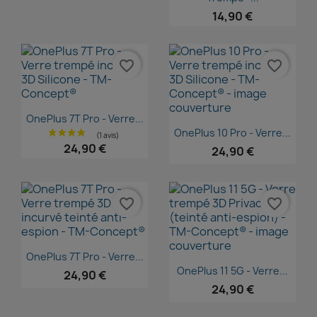
14,90 €
favorite_border
favorite_border
Aperçu rapide

OnePlus 7T Pro - Verre...
Aperçu rapide

OnePlus 10 Pro - Verre...
24,90 €
24,90 €
favorite_border
favorite_border
Aperçu rapide

OnePlus 7T Pro - Verre...
Aperçu rapide

OnePlus 11 5G - Verre...
24,90 €
24,90 €