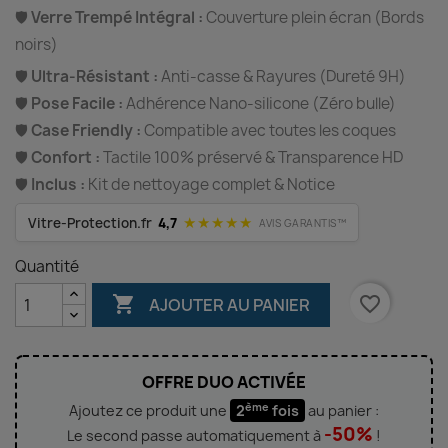
🛡️
Verre Trempé Intégral :
Couverture plein écran (Bords
noirs)
🛡️
Ultra-Résistant :
Anti-casse & Rayures (Dureté 9H)
🛡️
Pose Facile :
Adhérence Nano-silicone (Zéro bulle)
🛡️
Case Friendly :
Compatible avec toutes les coques
🛡️
Confort :
Tactile 100% préservé & Transparence HD
🛡️
Inclus :
Kit de nettoyage complet & Notice
★★★★★
Vitre-Protection.fr
4,7
AVIS GARANTIS™
Quantité

favorite_border
AJOUTER AU PANIER
OFFRE DUO ACTIVÉE
ème
Ajoutez ce produit une
2
fois
au panier :
-50%
Le second passe automatiquement à
!