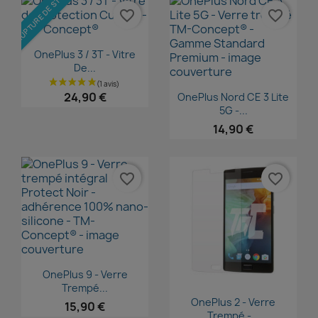
RUPTURE DE STOCK
favorite_border
favorite_border
Aperçu rapide

OnePlus 3 / 3T - Vitre
De...
Aperçu rapide

24,90 €
OnePlus Nord CE 3 Lite
5G -...
14,90 €
favorite_border
favorite_border
Aperçu rapide

OnePlus 9 - Verre
Trempé...
Aperçu rapide

OnePlus 2 - Verre
15,90 €
Trempé -...