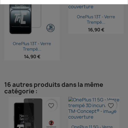
Aperçu rapide

OnePlus 13T - Verre
Trempé...
16,90 €
Aperçu rapide

OnePlus 13T - Verre
Trempé...
14,90 €
16 autres produits dans la même
catégorie :
favorite_border
favorite_border
Aperçu rapide

OnePlus 11 5G - Verre...