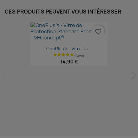
CES PRODUITS PEUVENT VOUS INTÉRESSER
favorite_border
Aperçu rapide

OnePlus X - Vitre De...
14,90 €