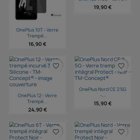
19,90 €
Aperçu rapide

OnePlus 10T - Verre
Trempé...
16,90 €
favorite_border
favorite_border
Aperçu rapide

OnePlus Nord CE 2 5G
Aperçu rapide

-...
OnePlus 12 - Verre
Trempé...
15,90 €
24,90 €
favorite_border
favorite_border