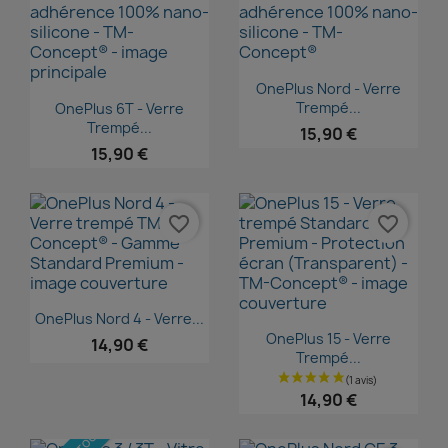
Aperçu rapide

OnePlus Nord - Verre
Aperçu rapide

Trempé...
OnePlus 6T - Verre
Trempé...
15,90 €
15,90 €
favorite_border
favorite_border
Aperçu rapide

OnePlus Nord 4 - Verre...
Aperçu rapide

OnePlus 15 - Verre
14,90 €
Trempé...
14,90 €