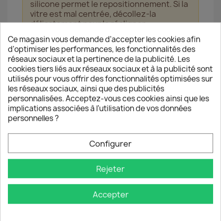
silicone permet le repositionnement. Si la
vitre est mal centrée, décollez-la
délicatement pour la réaligner
immédiatement.
Ce magasin vous demande d'accepter les cookies afin
d'optimiser les performances, les fonctionnalités des
réseaux sociaux et la pertinence de la publicité. Les
cookies tiers liés aux réseaux sociaux et à la publicité sont
utilisés pour vous offrir des fonctionnalités optimisées sur
les réseaux sociaux, ainsi que des publicités
personnalisées. Acceptez-vous ces cookies ainsi que les
implications associées à l'utilisation de vos données
personnelles ?
Configurer
Chaque commande bénéficie d'un contrôle qualité rigoureux
et d'une
Garantie Satisfait ou Remboursé
.
Rejeter
VOUS AIMEREZ AUSSI
Accepter
favorite_border
favorite_border