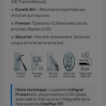
(HD Transmittance).
🔹
Dureté 9H+ :
Résistance maximale aux
chocs et aux rayures.
🔹
Finesse :
Épaisseur 0,26mm avec bords
arrondis (Radian 2.5D).
🔹
Sécurité :
Film anti-éclatement (évite les
coupures si le verre se brise).
ℹ️ Note technique :
La gamme
Intégral
Protect
est une protection 2.5D (plate
avec cadre). Elle couvre l'intégralité de la
face avant du
OnePlus 13T
.