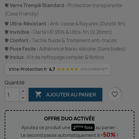
🛡️
Verre Trempé Standard :
Protection transparente
(Case Friendly)
🛡️
Ultra-Résistant :
Anti-casse & Rayures (Dureté 9H)
🛡️
Invisible :
Clarté HD 95% & Ultra-fin (0,26mm)
🛡️
Confort :
Tactile fluide & Traitement anti-traces
🛡️
Pose Facile :
Adhérence Nano-silicone (Sans bulles)
🛡️
Inclus :
Kit de nettoyage complet & Notice
★★★★★
Vitre-Protection.fr
4,7
AVIS GARANTIS™
Quantité

favorite_border
AJOUTER AU PANIER
OFFRE DUO ACTIVÉE
ème
Ajoutez ce produit une
2
fois
au panier :
-50%
Le second passe automatiquement à
!