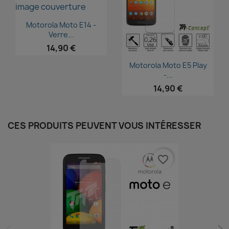
Aperçu rapide

Motorola Moto E14 -
Verre...
14,90 €
Aperçu rapide

Motorola Moto E5 Play
-...
14,90 €
CES PRODUITS PEUVENT VOUS INTÉRESSER
favorite_border