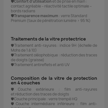
🛡️Confort d’utilisation
et de prise en main :
contact agréable – réactivité tactile optimale –
bords radians
🛡️Transparence maximum
: verre Standard
Premium (taux de pénétration lumière > 95 %)
Traitements de la vitre protectrice
🛡️Traitement anti-rayures : indice 9H (échelle de
Mohs de 1 à 10)
🛡️Traitement oléophobique : réduction des traces
de doigts (graisse)
🛡️Traitement antireflets et anti UV
Composition de la vitre de protection
en 4 couches
🛡️Couche extérieure : film anti-rayures
et réduction des traces de doigts
🛡️Couche principale : verre trempé HQ
🛡️Couche intermédiaire inférieure : film anti-