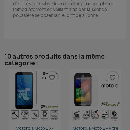
d’air il est possible de la décoller pour la replacer
immédiatement en veillant à ne pas laisser de
poussière se poser sur le joint de silicone
10 autres produits dans la même
catégorie :
favorite_border
favorite_border
Aperçu rapide
Aperçu rapide


Motorola Moto E6 -
Motorola Moto E - Vitre