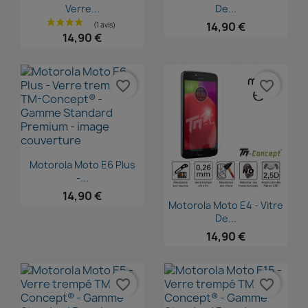
Verre...
De...
14,90 €
14,90 €
favorite_border
favorite_border
Aperçu rapide

Motorola Moto E6 Plus
-...
14,90 €
Aperçu rapide

Motorola Moto E4 - Vitre
De...
14,90 €
favorite_border
favorite_border