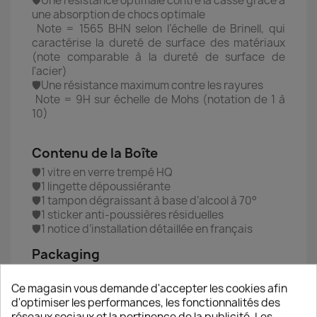
🛡️Une résistance optimale contre la casse grâce à
une absorption de chocs optimale
Note = 1565 BHN selon l’échelle de Brinell, qui
caractérise la dureté de surface des matériaux
(note comparable à la dureté de surface de
l'acier)
🛡️Une résistance maximum contre les rayures
Note = 9H sur échelle de Mohs (notation de 1 à
10)
Contenu de la Boîte
🛡️1 vitre en verre trempé HQ
🛡️1 lingette dépoussiérante
🛡️1 tampon dégraissant à base d’alcool à 70°
🛡️1 sticker anti-poussières résiduelles
🛡️1 notice d’installation détaillée en français
Packaging
Boîtier rigide pour protection maximale durant le
transport
Ce magasin vous demande d'accepter les cookies afin
d'optimiser les performances, les fonctionnalités des
réseaux sociaux et la pertinence de la publicité. Les