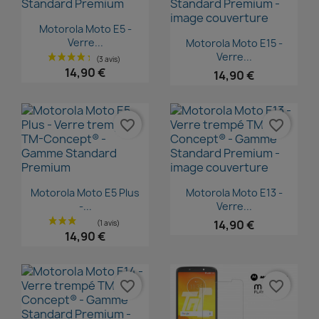
Aperçu rapide

Motorola Moto E5 -
Aperçu rapide

Verre...
Motorola Moto E15 -
Verre...
14,90 €
14,90 €
favorite_border
favorite_border
Aperçu rapide
Aperçu rapide


Motorola Moto E5 Plus
Motorola Moto E13 -
-...
Verre...
14,90 €
14,90 €
favorite_border
favorite_border