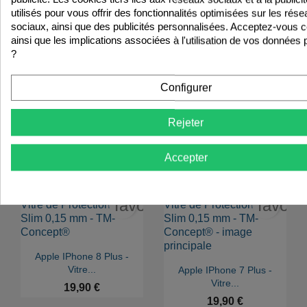
utilisés pour vous offrir des fonctionnalités optimisées sur les rés
15,90 €
sociaux, ainsi que des publicités personnalisées. Acceptez-vous 
ainsi que les implications associées à l'utilisation de vos données
?
favorite_border
favori
Configurer


Aperçu rapide
Aperçu rapide
Apple IPhone 7 - Vitre
Apple IPhone 7 Plus -
Rejeter
De...
Verre...
19,90 €
14,90 €
Accepter
favorite_border
favori

Aperçu rapide
Apple IPhone 8 Plus -

Aperçu rapide
Vitre...
Apple IPhone 7 Plus -
Vitre...
19,90 €
19,90 €