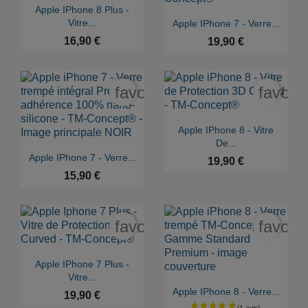

Aperçu rapide
Apple IPhone 8 Plus -

Aperçu rapide
Vitre...
Apple IPhone 7 - Verre...
16,90 €
19,90 €
favorite_border
favori

Aperçu rapide
Apple IPhone 8 - Vitre
De...

Aperçu rapide
Apple IPhone 7 - Verre...
19,90 €
15,90 €
favorite_border
favori

Aperçu rapide
Apple IPhone 7 Plus -
Vitre...

Aperçu rapide
Apple IPhone 8 - Verre...
19,90 €