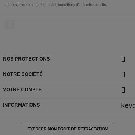
informations de contact dans les conditions d'utilisation du site.
Facebook

NOS PROTECTIONS

NOTRE SOCIÉTÉ

VOTRE COMPTE
key
INFORMATIONS
EXERCER MON DROIT DE RÉTRACTATION