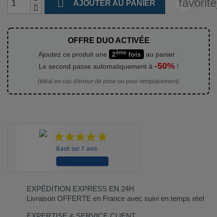

favorit
AJOUTER AU PANIER
OFFRE DUO ACTIVÉE
ème
Ajoutez ce produit une
2
fois
au panier :
-50%
Le second passe automatiquement à
!
(Idéal en cas d'erreur de pose ou pour remplacement)
Basé sur 1 avis
VOIR LES AVIS
EXPÉDITION EXPRESS EN 24H
Livraison OFFERTE en France avec suivi en temps réel
EXPERTISE & SERVICE CLIENT