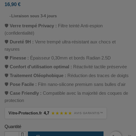
16,90 €
⠀
Livraison sous 3-4 jours
🛡️
Verre trempé Privacy :
Filtre teinté Anti-espion
(confidentialité)
🛡️
Dureté 9H :
Verre trempé ultra-résistant aux chocs et
rayures
🛡️
Finesse :
Épaisseur 0,30mm et bords Radian 2.5D
🛡️
Confort d'utilisation optimal :
Réactivité tactile préservée
🛡️
Traitement Oléophobique :
Réduction des traces de doigts
🛡️
Pose Facile :
Film nano-silicone premium sans bulles d'air
🛡️
Case Friendly :
Compatible avec la majorité des coques de
protection
★★★★★
Vitre-Protection.fr
4,7
AVIS GARANTIS™
Quantité