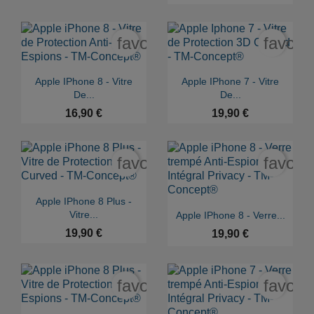
favorite_border
favori


Aperçu rapide
Aperçu rapide
Apple IPhone 8 - Vitre
Apple IPhone 7 - Vitre
De...
De...
16,90 €
19,90 €
favorite_border
favori

Aperçu rapide
Apple IPhone 8 Plus -

Aperçu rapide
Vitre...
Apple IPhone 8 - Verre...
19,90 €
19,90 €
favorite_border
favori