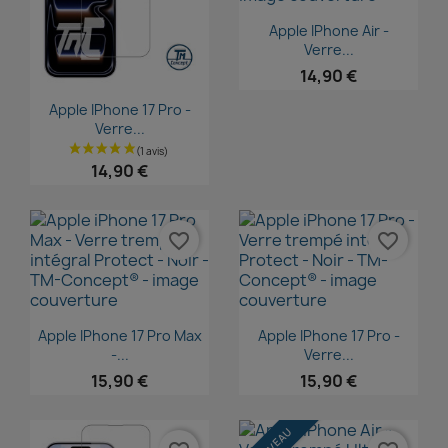
Aperçu rapide

Apple IPhone Air -
Verre...
14,90 €
Aperçu rapide

Apple IPhone 17 Pro -
Verre...
14,90 €
favorite_border
favorite_border
Aperçu rapide
Aperçu rapide


Apple IPhone 17 Pro Max
Apple IPhone 17 Pro -
-...
Verre...
15,90 €
15,90 €
NOUVEAU