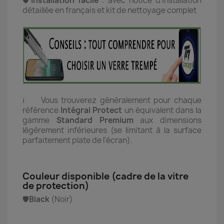
🛡️
Installation facile
:
avec notice d'installation
détaillée en français et kit de nettoyage complet
ℹ️ Vous trouverez généralement pour chaque
référence
Intégral Protect
un équivalent dans la
gamme
Standard Premium
aux dimensions
légèrement inférieures (se limitant à la surface
parfaitement plate de l'écran).
Couleur disponible (cadre de la vitre
de protection)
🛡️
Black
(Noir)