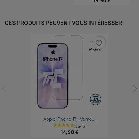
19,90 €
CES PRODUITS PEUVENT VOUS INTÉRESSER
favorite_border
Aperçu rapide

Apple IPhone 17 - Verre...
14,90 €