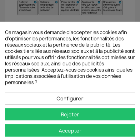
ℹ️ Si la vitre est mal placée ou si une
Ce magasin vous demande d'accepter les cookies afin
tache/poussière résistante provoque une bulle
d'optimiser les performances, les fonctionnalités des
d’air il est possible de la décoller pour la replacer
réseaux sociaux et la pertinence de la publicité. Les
immédiatement en veillant à ne pas laisser de
cookies tiers liés aux réseaux sociaux et à la publicité sont
poussière se poser.
utilisés pour vous offrir des fonctionnalités optimisées sur
les réseaux sociaux, ainsi que des publicités
personnalisées. Acceptez-vous ces cookies ainsi que les
implications associées à l'utilisation de vos données
personnelles ?
Configurer
Rejeter
Accepter