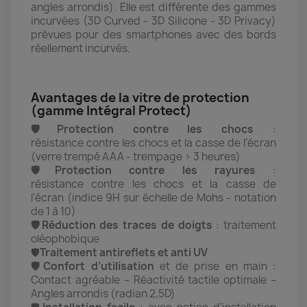
angles arrondis). Elle est différente des gammes
incurvées (3D Curved - 3D Silicone - 3D Privacy)
prévues pour des smartphones avec des bords
réellement incurvés.
Avantages de la vitre de protection
(gamme Intégral Protect)
🛡️Protection contre les chocs
:
résistance contre les chocs et la casse de l'écran
(verre trempé AAA - trempage > 3 heures)
🛡️Protection contre les rayures
:
résistance contre les chocs et la casse de
l'écran (indice 9H sur échelle de Mohs - notation
de 1 à 10)
🛡️Réduction des traces de doigts
: traitement
oléophobique
🛡️
Traitement antireflets et anti UV
🛡️Confort d’utilisation
et de prise en main :
Contact agréable – Réactivité tactile optimale –
Angles arrondis (radian 2,5D)