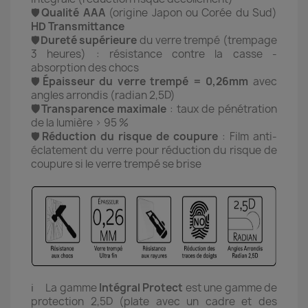
🛡️
Qualité AAA
(origine Japon ou Corée du Sud)
HD Transmittance
🛡️
Dureté supérieure
du verre trempé (trempage
3 heures) : r
ésistance contre la casse -
absorption des chocs
🛡️
Épaisseur du verre trempé = 0,26mm
avec
angles arrondis (radian 2,5D)
🛡️Transparence maximale
: taux de pénétration
de la lumière > 95 %
🛡️
Réduction du risque de coupure
: Film anti-
éclatement du verre pour réduction du risque de
coupure si le verre trempé se brise
ℹ️ La gamme
Intégral
Protect
est une gamme de
protection 2,5D (plate avec un cadre et des