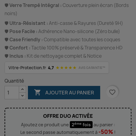
🛡️
Verre Trempé Intégral :
Couverture plein écran (Bords
noirs)
🛡️
Ultra-Résistant :
Anti-casse & Rayures (Dureté 9H)
🛡️
Pose Facile :
Adhérence Nano-silicone (Zéro bulle)
🛡️
Case Friendly :
Compatible avec toutes les coques
🛡️
Confort :
Tactile 100% préservé & Transparence HD
🛡️
Inclus :
Kit de nettoyage complet & Notice
★★★★★
Vitre-Protection.fr
4,7
AVIS GARANTIS™
Quantité

favorite_border
AJOUTER AU PANIER
OFFRE DUO ACTIVÉE
ème
Ajoutez ce produit une
2
fois
au panier :
-50%
Le second passe automatiquement à
!