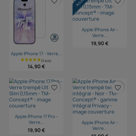
favorite_border
favorite_border
Aperçu rapide

Apple IPhone Air -
Verre...
19,90 €
Aperçu rapide

Apple IPhone 17 - Verre...
14,90 €
favorite_border
favorite_border
Aperçu rapide

Apple IPhone 17 Pro -
Aperçu rapide

Verre...
Apple IPhone Air -
Verre...
19,90 €