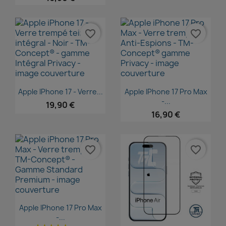
favorite_border
favorite_border
Aperçu rapide
Aperçu rapide


Apple IPhone 17 - Verre...
Apple IPhone 17 Pro Max
-...
19,90 €
16,90 €
favorite_border
favorite_border
Aperçu rapide

Apple IPhone 17 Pro Max
-...