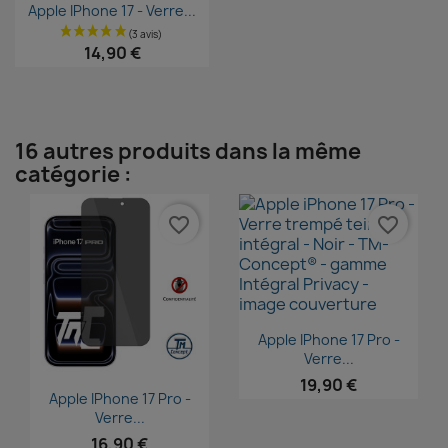
Aperçu rapide

Apple IPhone 17 - Verre...
14,90 €
16 autres produits dans la même
catégorie :
favorite_border
favorite_border
Aperçu rapide

Apple IPhone 17 Pro -
Verre...
19,90 €
Aperçu rapide

Apple IPhone 17 Pro -
Verre...
16,90 €