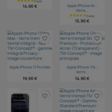
Aperçu rapide

Apple IPhone Air -
14,90 €
Verre...
15,90 €
favorite_border
favorite_border
Aperçu rapide
Aperçu rapide


Apple IPhone 17 Pro Max
Apple IPhone 17e -
-...
Verre...
19,90 €
14,90 €
favorite_border
favorite_border