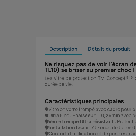
Description
Détails du produit
Ne risquez pas de voir l’écran d
TL10) se briser au premier choc !
Les Vitre de protection TM-Concept® ® of
durée de vie.
Caractéristiques principales
🛡️Vitre en verre trempé avec cadre pour 
🛡️Ultra Fine :
Epaisseur = 0,26mm
avec b
🛡️Verre trempé Ultra résistant
: Protect
🛡️Installation facile
: Absence de bulles d’
🛡️Confort d’utilisation
et de prise en mai