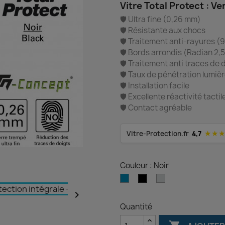
Vitre Total Protect : V
🛡️ Ultra fine (0,26 mm)
🛡️ Résistante aux chocs
🛡️ Traitement anti-rayures (
🛡️ Bords arrondis (Radian 2,
🛡️ Traitement anti traces de 
🛡️ Taux de pénétration lumi
🛡️ Installation facile
🛡️ Excellente réactivité tactil
🛡️ Contact agréable
★★
Vitre-Protection.fr
4,7
Couleur : Noir
Bleu
Silver
Noir

Quantité