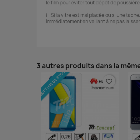
le film pour éviter tout dépôt de poussière
ℹ️ Si la vitre est mal placée ou si une tach
immédiatement en veillant à ne pas laisser 
3 autres produits dans la même
RUPTURE DE STOCK
favorite_border