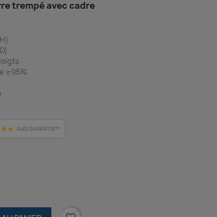
erre trempé avec cadre
9H)
5D)
doigts
ère ≥95%
e
★★★
AVIS GARANTIS™