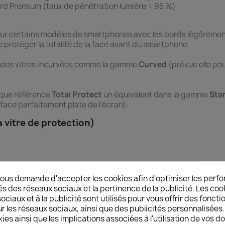
rd Premium (taux de pénétration lumière > 95 %)
r certains modèles de smartphones avec les bords légèrement
rotéger la totalité de la face avant du smartphone.
 des vitres incurvées comme la gamme
Curved
(prévue elle po
aque référence
Total Protect
un équivalent dans la gamme
Sta
rface parfaitement plate de l'écran).
 vitre de protection)
ous demande d'accepter les cookies afin d'optimiser les perfo
és des réseaux sociaux et la pertinence de la publicité. Les cooki
ciaux et à la publicité sont utilisés pour vous offrir des foncti
elle de Mohs de 1 à 10)
r les réseaux sociaux, ainsi que des publicités personnalisée
e doigts (graisse)
ies ainsi que les implications associées à l'utilisation de vos 