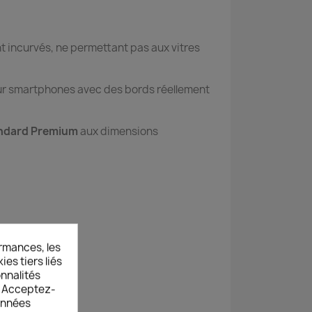
 incurvés, ne permettant pas aux vitres
ur smartphones avec des bords réellement
ndard Premium
aux dimensions
rmances, les
es tiers liés
onnalités
s. Acceptez-
données