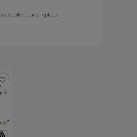
 la décoller pour la replacer
vorite_border