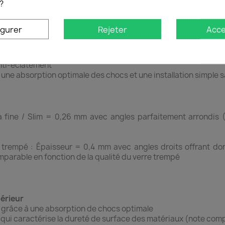
?
igurer
Rejeter
Acce
ches
 anti traces de doigts
Anti-éclatement
r une absorption optimale des chocs et une installation simple sa
ra fine / Slim = 0,26 mm avec angles parfaitement arrondis
trempé : Épaisseur = 0,4 mm avec angles droits offrant donc
parable en fonction de la qualité du verre trempé
érieur
e grâce à une absorption de chocs optimale
, qui caractérise la dureté de surface des matériaux (note comp