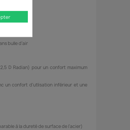
pter
ns bulle d’air
 (2,5 D Radian) pour un confort maximum
 un confort d'utlisation inférieur et une
arable à la dureté de surface de l'acier)