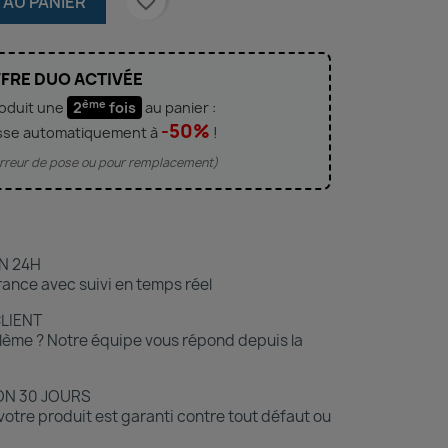
favorite_border
 AU PANIER
FRE DUO ACTIVÉE
ème
roduit une
2
fois
au panier :
-50%
sse automatiquement à
!
'erreur de pose ou pour remplacement)
N 24H
ance avec suivi en temps réel
CLIENT
lème ? Notre équipe vous répond depuis la
ON 30 JOURS
otre produit est garanti contre tout défaut ou