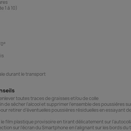
ures
e 1 à 10)
70°
is
le durant le transport
nseils
’enlever toutes traces de graisses et/ou de colle
fin de sécher l’alcool et supprimer l’ensemble des poussières sur
 pour retirer d’éventuelles poussières résiduelles en essayant d
 le film plastique provisoire en tirant délicatement sur l’autocoll
ection sur l’écran du Smartphone en l’alignant sur les bords du 