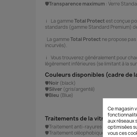
🛡️Transparence maximum
: Verre Standa
ℹ️ La gamme
Total Protect
est conçue pou
standards (gamme Standard Premium) de p
La gamme
Total Protect
ne propose pas
incurvés).
ℹ️ Vous trouverez généralement pour ch
légèrement inférieures (se limitant à la su
Couleurs disponibles (cadre de la
🛡️
Noir
(black)
🛡️
Silver
(gris/argenté)
🛡️
Bleu
(Blue)
Ce magasin v
fonctionnalit
Traitements de la vitre
aux réseaux so
🛡️Traitement anti-rayures : Indice 9H (éch
optimisées su
🛡️Traitement oléophobique : Anti traces d
vous ces cook