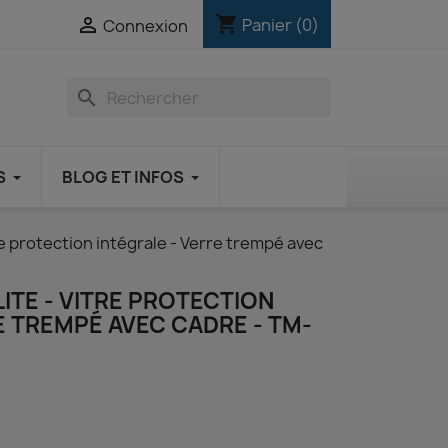
shopping_cart

Panier
(0)
Connexion
search
S
BLOG ET INFOS
re protection intégrale - Verre trempé avec
ITE - VITRE PROTECTION
E TREMPÉ AVEC CADRE - TM-