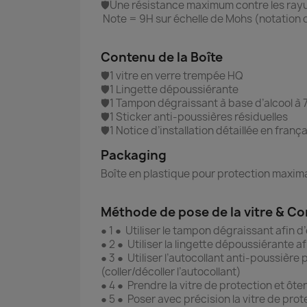
🛡️Une résistance maximum contre les ray
Note = 9H sur échelle de Mohs (notation d
Contenu de la Boîte
🛡️1 vitre en verre trempée HQ
🛡️1 Lingette dépoussiérante
🛡️1 Tampon dégraissant à base d’alcool à 
🛡️1 Sticker anti-poussières résiduelles
🛡️1 Notice d’installation détaillée en frança
Packaging
Boîte en plastique pour protection maxima
Méthode de pose de la vitre & Co
● 1 ● Utiliser le tampon dégraissant afin d
● 2 ● Utiliser la lingette dépoussiérante a
● 3 ● Utiliser l’autocollant anti-poussière
(coller/décoller l’autocollant)
● 4 ● Prendre la vitre de protection et ôter
● 5 ● Poser avec précision la vitre de prot