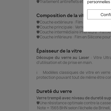
🛡️Traitement antireflets et anti UV
personnelles 
Conf
Composition de la vitre en 4 cou
🛡️Couche extérieure : Film anti-rayures et
🛡️Couche principale : Verre trempé HQ
🛡️Couche intermédiaire inférieure : Film 
🛡️Couche inférieure : Film en Silicone pou
Épaisseur de la vitre
Découpe du verre au Laser
: Vitre Ult
d’utilisation et de prise en main.
ℹ️ Modèles classiques de vitre en verre 
protection pouvant tout de même être com
Dureté du verre
Verre trempé avec niveau de dureté sup
🛡️Une résistance optimale contre la cass
Note = 1565 BHN selon l’échelle de Brinell