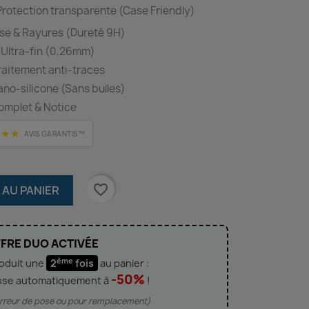
rotection transparente (Case Friendly)
se & Rayures (Dureté 9H)
 Ultra-fin (0,26mm)
Traitement anti-traces
o-silicone (Sans bulles)
omplet & Notice
★★★
AVIS GARANTIS™
favorite_border
 AU PANIER
FRE DUO ACTIVÉE
ème
roduit une
2
fois
au panier :
-50%
sse automatiquement à
!
'erreur de pose ou pour remplacement)