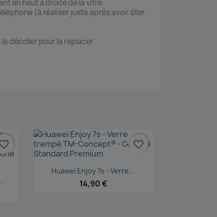
ant en haut à droite de la vitre
téléphone (à réaliser juste après avoir ôter
 la décoller pour la replacer
vorite_border
favorite_border
Aperçu rapide

Huawei Enjoy 7s - Verre...
..
14,90 €