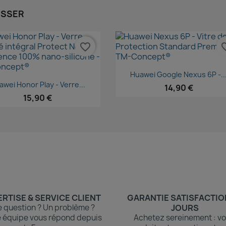
ESSER
favorite_border
favori
Aperçu rapide

Huawei Google Nexus 6P -..
Aperçu rapide

wei Honor Play - Verre...
14,90 €
15,90 €
RTISE & SERVICE CLIENT
GARANTIE SATISFACTIO
 question ? Un problème ?
JOURS
 équipe vous répond depuis
Achetez sereinement : vo