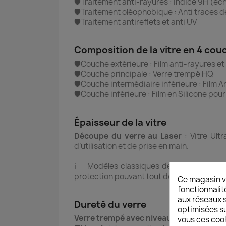
🛡️Traitement anti-rayures : Indice 9H (éch
🛡️Traitement oléophobique : Anti traces d
🛡️Traitement antireflets et anti UV
Composition de la vitre en 4 cou
🛡️Couche extérieure : Film anti-rayures et
🛡️Couche principale : Verre trempé HQ
🛡️Couche intermédiaire inférieure : Film 
🛡️Couche inférieure : Film en Silicone pou
Épaisseur de la vitre
Découpe du verre au Laser
: Vitre Ult
d’utilisation et de prise en main.
ℹ️ Modèles classiques de vitre en verre 
protection pouvant tout de même être com
Ce magasin v
fonctionnalit
aux réseaux so
Dureté du verre
optimisées su
Verre trempé avec niveau de dureté sup
vous ces cook