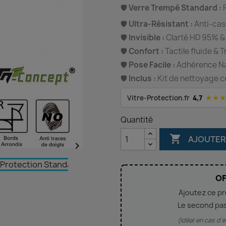
🛡️
Verre Trempé Standard :
P
🛡️
Ultra-Résistant :
Anti-cas
🛡️
Invisible :
Clarté HD 95% &
🛡️
Confort :
Tactile fluide & 
🛡️
Pose Facile :
Adhérence Nan
🛡️
Inclus :
Kit de nettoyage c
★★
Vitre-Protection.fr
4,7
Quantité

AJOUTER

OF
Ajoutez ce p
Le second pa
(Idéal en cas d