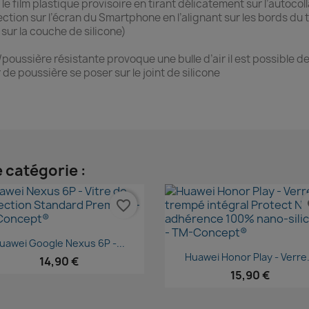
 le film plastique provisoire en tirant délicatement sur l’autocoll
ection sur l’écran du Smartphone en l’alignant sur les bords du 
 sur la couche de silicone)
e/poussière résistante provoque une bulle d’air il est possible de
de poussière se poser sur le joint de silicone
 catégorie :
favorite_border
fa
Aperçu rapide

uawei Google Nexus 6P -...
Aperçu rapide

Huawei Honor Play - Verre.
14,90 €
15,90 €