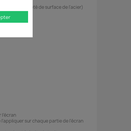
arable à la dureté de surface de l'acier)
pter
 l’écran
e l’appliquer sur chaque partie de l’écran