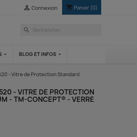
shopping_cart

Panier
(0)
Connexion
search
S
BLOG ET INFOS
20 - Vitre de Protection Standard
20 - VITRE DE PROTECTION
M - TM-CONCEPT® - VERRE