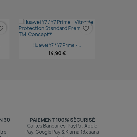
te_border
favorite_border
Aperçu rapide

.
Huawei Y7 / Y7 Prime -...
14,90 €
N 30
PAIEMENT 100% SÉCURISÉ
Cartes Bancaires, PayPal, Apple
tre
Pay, Google Pay & Klarna (3x sans