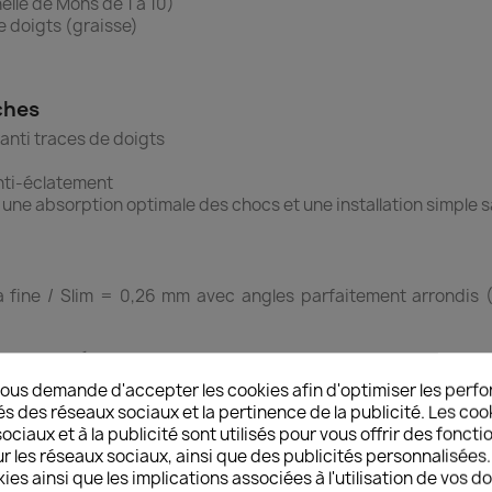
elle de Mohs de 1 à 10)
e doigts (graisse)
ches
 anti traces de doigts
Anti-éclatement
r une absorption optimale des chocs et une installation simple sa
ra fine / Slim = 0,26 mm avec angles parfaitement arrondis
trempé : Épaisseur = 0,4 mm avec angles droits offrant donc
parable en fonction de la qualité du verre trempé
ous demande d'accepter les cookies afin d'optimiser les perfo
és des réseaux sociaux et la pertinence de la publicité. Les cooki
ciaux et à la publicité sont utilisés pour vous offrir des foncti
r les réseaux sociaux, ainsi que des publicités personnalisée
érieur
ies ainsi que les implications associées à l'utilisation de vos 