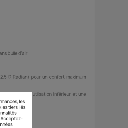
ns bulle d’air
 (2,5 D Radian) pour un confort maximum
 un confort d'utlisation inférieur et une
rmances, les
es tiers liés
onnalités
s. Acceptez-
données