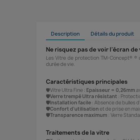
Description
Détails du produit
Ne risquez pas de voir l’écran d
Les Vitre de protection TM-Concept® ® of
durée de vie.
Caractéristiques principales
🛡️Vitre Ultra Fine :
Epaisseur = 0,26mm
av
🛡️Verre trempé Ultra résistant
: Protect
🛡️Installation facile
: Absence de bulles d’
🛡️Confort d’utilisation
et de prise en mai
🛡️Transparence maximum
: Verre Standa
Traitements de la vitre