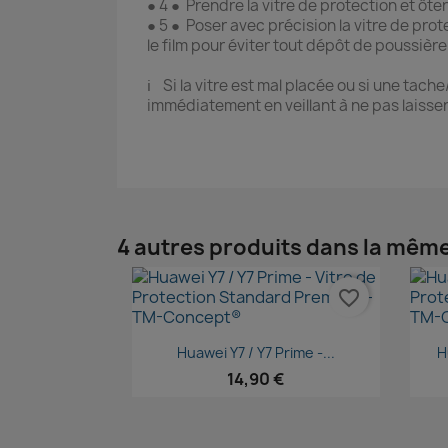
● 4 ● Prendre la vitre de protection et ôter
● 5 ● Poser avec précision la vitre de prot
le film pour éviter tout dépôt de poussière
ℹ️ Si la vitre est mal placée ou si une tach
immédiatement en veillant à ne pas laisser 
4 autres produits dans la même
favorite_border
Aperçu rapide

Huawei Y7 / Y7 Prime -...
H
14,90 €