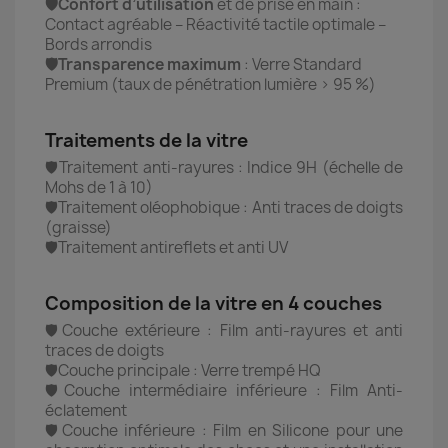
🛡️Confort d’utilisation
et de prise en main :
Contact agréable – Réactivité tactile optimale –
Bords arrondis
🛡️Transparence maximum
: Verre Standard
Premium (taux de pénétration lumière > 95 %)
Traitements de la vitre
🛡️Traitement anti-rayures : Indice 9H (échelle de
Mohs de 1 à 10)
🛡️Traitement oléophobique : Anti traces de doigts
(graisse)
🛡️Traitement antireflets et anti UV
Composition de la vitre en 4 couches
🛡️Couche extérieure : Film anti-rayures et anti
traces de doigts
🛡️Couche principale : Verre trempé HQ
🛡️Couche intermédiaire inférieure : Film Anti-
éclatement
🛡️Couche inférieure : Film en Silicone pour une