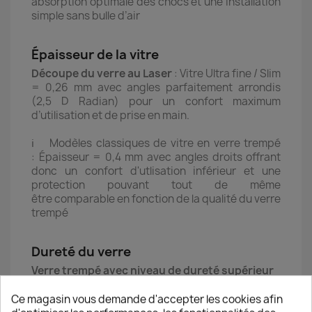
absorption optimale des chocs et une installation
simple sans bulle d’air
Épaisseur de la vitre
Découpe du verre au Laser
: Vitre Ultra fine / Slim
= 0,26 mm avec angles parfaitement arrondis
(2,5 D Radian) pour un confort maximum
d’utilisation et de prise en main.
ℹ️ Modèles classiques de vitre en verre trempé
: Épaisseur = 0,4 mm avec angles droits offrant
donc un confort d'utlisation inférieur et une
protection pouvant tout de même
être comparable en fonction de la qualité du verre
trempé
Dureté du verre
Verre trempé avec niveau de dureté supérieur
🛡️Une résistance optimale contre la casse grâce à
une absorption de chocs optimale
Ce magasin vous demande d'accepter les cookies afin