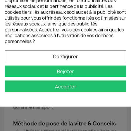
Note = 1565 BHN selon l’échelle de Brinell, qui
d'optimiser les performances, les fonctionnalités des
caractérise la dureté de surface des matériaux
réseaux sociaux et la pertinence de la publicité. Les
(note comparable à la dureté de surface de
cookies tiers liés aux réseaux sociaux et à la publicité sont
l'acier)
utilisés pour vous offrir des fonctionnalités optimisées sur
🛡️Une résistance maximum contre les rayures
les réseaux sociaux, ainsi que des publicités
Note = 9H sur échelle de Mohs (notation de 1 à
personnalisées. Acceptez-vous ces cookies ainsi que les
10)
implications associées à l'utilisation de vos données
personnelles ?
Contenu de la Boîte
Configurer
🛡️1 vitre en verre trempée HQ
🛡️1 Lingette dépoussiérante
🛡️1 Tampon dégraissant à base d’alcool à 70°
Rejeter
🛡️1 Notice d’installation détaillée en français
Accepter
Packaging
Boîte en plastique pour protection maximale
durant le transport
Méthode de pose de la vitre & Conseils