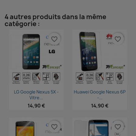
4 autres produits dans la même
catégorie :
favorite_border
favorite_border
Aperçu rapide
Aperçu rapide


LG Google Nexus 5X -
Huawei Google Nexus 6P
Vitre...
-...
14,90 €
14,90 €
favorite_border
favorite_border