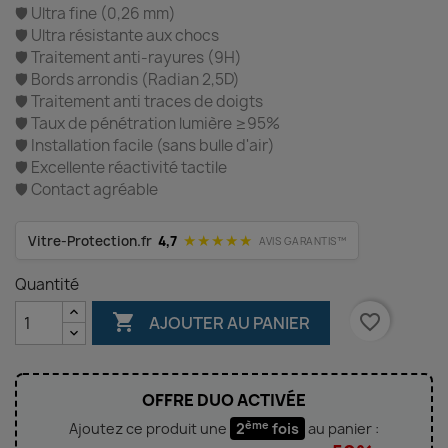
🛡️ Ultra fine (0,26 mm)
🛡️ Ultra résistante aux chocs
🛡️ Traitement anti-rayures (9H)
🛡️ Bords arrondis (Radian 2,5D)
🛡️ Traitement anti traces de doigts
🛡️ Taux de pénétration lumière ≥95%
🛡️ Installation facile (sans bulle d'air)
🛡️ Excellente réactivité tactile
🛡️ Contact agréable
★★★★★
Vitre-Protection.fr
4,7
AVIS GARANTIS™
Quantité

favorite_border
AJOUTER AU PANIER
OFFRE DUO ACTIVÉE
ème
Ajoutez ce produit une
2
fois
au panier :