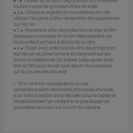
● 1 ● Utiliser le tampon dégraissant afin d’enlever
toutes traces de graisses et/ou de colle
● 2 ● Utiliser la lingette en microfibres afin de
sécher l’alcool et d’ôter l’ensemble des poussières
sur l’écran
● 3 ● Prendre la vitre de protection et ôter le film
plastique provisoire en tirant délicatement sur
l’autocollant en haut à droite de la vitre
● 4 ● Poser avec précision la vitre de protection
sur l’écran du Smartphone en l’alignant sur les
bords du téléphone (à réaliser juste après avoir
ôter le film pour éviter tout dépôt de poussière
sur la couche de silicone)
ℹ️ Si la vitre est mal placée ou si une
tache/poussière résistante provoque une bulle
d’air il est possible de la décoller pour la replacer
immédiatement en veillant à ne pas laisser de
poussière se poser sur le joint de silicone