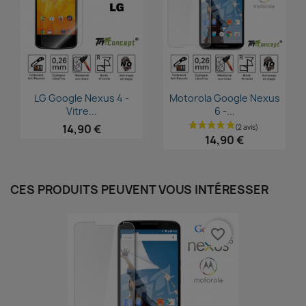
Aperçu rapide
Aperçu rapide


LG Google Nexus 4 -
Motorola Google Nexus
Vitre...
6 -...
14,90 €
14,90 €
CES PRODUITS PEUVENT VOUS INTÉRESSER
favorite_border