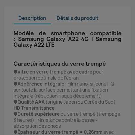
Description
Détails du produit
Modèle de smartphone compatible
: Samsung Galaxy A22 4G | Samsung
Galaxy A22 LTE
Caractéristiques du verre trempé
🛡️
Vitre en verre trempé avec cadre
pour
protection optimale de l'écran
🛡️
Adhérence intégrale
: Film nano-silicone HQ
sur toute la surface permettant une fixation
intégrale (réduction risque décollement)
🛡️
Qualité AAA
(origine Japon ou Corée du Sud)
HD Transmittance
🛡️
Dureté supérieure
du verre trempé (trempage
3 heures) : r
ésistance contre la casse -
absorption des chocs
🛡️
Épaisseur du verre trempé = 0,26mm
avec