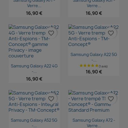
Samsung Galaxy A71 -
Samsung Galaxy A51 -
Verre...
Verre...
16,90 €
16,90 €
favorite_border
favorite_border
Aperçu rapide

Samsung Galaxy A22 5G
-...
Aperçu rapide

Samsung Galaxy A22 4G
-...
16,90 €
16,90 €
favorite_border
favorite_border
Aperçu rapide
Aperçu rapide


Samsung Galaxy A52 5G
Samsung Galaxy A72 -
-...
Verre...