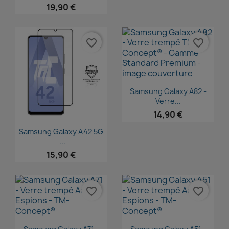
19,90 €
favorite_border
favorite_border
Aperçu rapide

Samsung Galaxy A82 -
Verre...
14,90 €
Aperçu rapide

Samsung Galaxy A42 5G
-...
15,90 €
favorite_border
favorite_border
Aperçu rapide
Aperçu rapide

