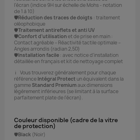
l'écran (indice 9H sur échelle de Mohs - notation
de 1 à 10)
🛡️Réduction des traces de doigts
: traitement
oléophobique
🛡️
Traitement antireflets et anti UV
🛡️Confort d’utilisation
et de prise en main :
Contact agréable – Réactivité tactile optimale –
Angles arrondis (radian 2,5D)
🛡️
Installation facile
:
avec notice d'installation
détaillée en français et kit de nettoyage complet
ℹ️ Vous trouverez généralement pour chaque
référence
Intégral Protect
un équivalent dans la
gamme
Standard Premium
aux dimensions
légèrement inférieures (se limitant à la surface
parfaitement plate de l'écran).
Couleur disponible (cadre de la vitre
de protection)
🛡️
Black
(Noir)