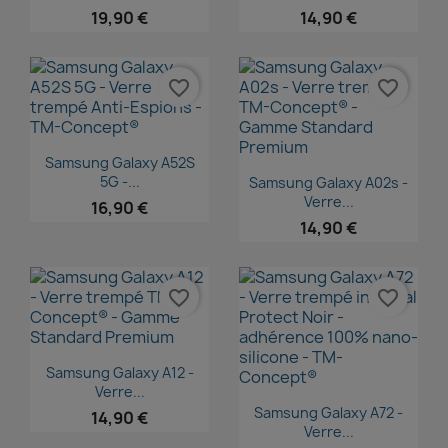
19,90 €
14,90 €
favorite_border
favorite_border
Aperçu rapide

Samsung Galaxy A52S
Aperçu rapide

5G -...
Samsung Galaxy A02s -
Verre...
16,90 €
14,90 €
favorite_border
favorite_border
Aperçu rapide

Samsung Galaxy A12 -
Verre...
Aperçu rapide

Samsung Galaxy A72 -
14,90 €
Verre...