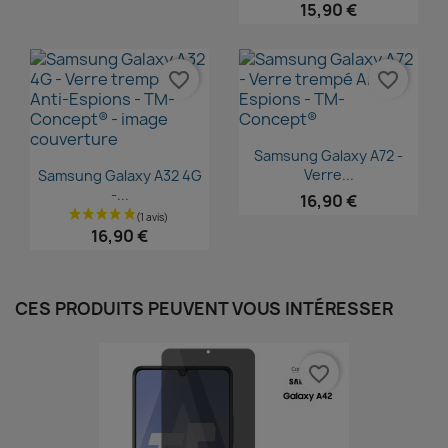
15,90 €
favorite_border
favorite_border
Aperçu rapide

Samsung Galaxy A72 -
Aperçu rapide

Verre...
Samsung Galaxy A32 4G
-...
16,90 €
16,90 €
CES PRODUITS PEUVENT VOUS INTÉRESSER
favorite_border