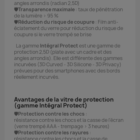
angles arrondis (radian 2,5D)
🛡️Transparence maximale
: taux de pénétration
de la lumière > 95 %
🛡️
Réduction du risque de coupure
: Film anti-
éclatement du verre pour réduction du risque de
coupure si le verre trempé se brise
La gamme
Intégral
Protect
est une gamme de
protection 2,5D (plate avec un cadre et des
angles arrondis). Elle est différente des gammes
incurvées (3D Curved - 3D Silicone - 3D Privacy)
prévues pour des smartphones avec des bords
réellement incurvés.
Avantages de la vitre de protection
(gamme Intégral Protect)
🛡️Protection contre les chocs
:
résistance contre les chocs et la casse de l'écran
(verre trempé AAA - trempage > 3 heures)
🛡️Protection contre les rayures
:
résistance contre les chocs et la casse de