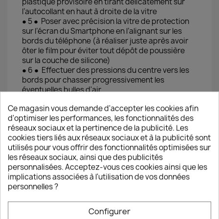
plastique provisoire en tirant délicatement sur
l’autocollant en haut à droite de la vitre
● 5 ● Poser avec précision la vitre de protection
sur l’écran du Smartphone en l’alignant sur les
bords du téléphone (à réaliser juste après avoir
ôter le film pour éviter tout dépôt de poussière
sur la couche de silicone)
● 6 ● Effectuer des pressions du centre vers les
bords pour chasser progressivement les
éventuelles bulles d'air
Ce magasin vous demande d'accepter les cookies afin
ℹ️ Si la vitre est mal placée ou si une
d'optimiser les performances, les fonctionnalités des
tache/poussière résistante provoque une bulle
réseaux sociaux et la pertinence de la publicité. Les
d’air il est possible de la décoller pour la replacer
cookies tiers liés aux réseaux sociaux et à la publicité sont
immédiatement en veillant à ne pas laisser de
utilisés pour vous offrir des fonctionnalités optimisées sur
poussière se poser.
les réseaux sociaux, ainsi que des publicités
personnalisées. Acceptez-vous ces cookies ainsi que les
implications associées à l'utilisation de vos données
Les vitres de protection TM-Concept®
personnelles ?
respectent les meilleurs standards du marché
d’un point de vue protection, confort d’utilisation
Configurer
et durée de vie.