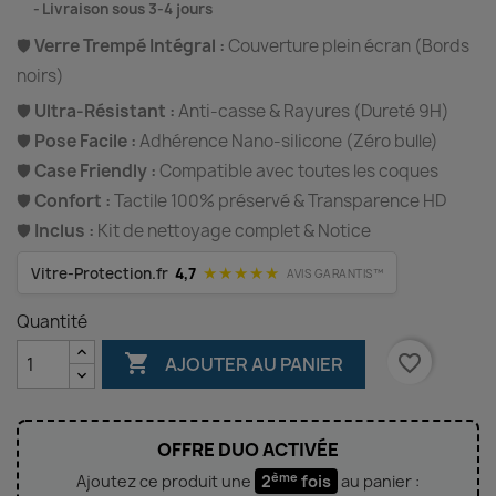
⠀
Livraison sous 3-4 jours
🛡️
Verre Trempé Intégral :
Couverture plein écran (Bords
noirs)
🛡️
Ultra-Résistant :
Anti-casse & Rayures (Dureté 9H)
🛡️
Pose Facile :
Adhérence Nano-silicone (Zéro bulle)
🛡️
Case Friendly :
Compatible avec toutes les coques
🛡️
Confort :
Tactile 100% préservé & Transparence HD
🛡️
Inclus :
Kit de nettoyage complet & Notice
★★★★★
Vitre-Protection.fr
4,7
AVIS GARANTIS™
Quantité

favorite_border
AJOUTER AU PANIER
OFFRE DUO ACTIVÉE
ème
Ajoutez ce produit une
2
fois
au panier :