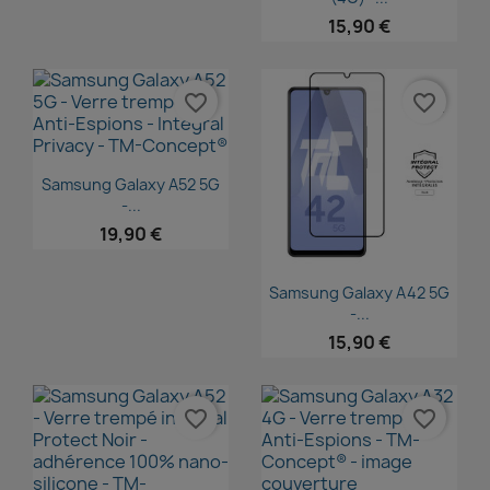
15,90 €
favorite_border
favorite_border
Aperçu rapide

Samsung Galaxy A52 5G
-...
19,90 €
Aperçu rapide

Samsung Galaxy A42 5G
-...
15,90 €
favorite_border
favorite_border