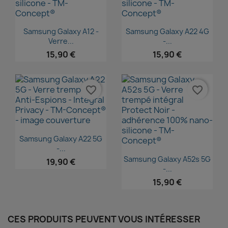
Aperçu rapide
Aperçu rapide


Samsung Galaxy A12 -
Samsung Galaxy A22 4G
Verre...
-...
15,90 €
15,90 €
favorite_border
favorite_border
Aperçu rapide

Samsung Galaxy A22 5G
-...
Aperçu rapide

Samsung Galaxy A52s 5G
19,90 €
-...
15,90 €
CES PRODUITS PEUVENT VOUS INTÉRESSER