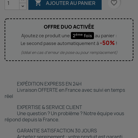

favorite_border
AJOUTER AU PANIER
OFFRE DUO ACTIVÉE
ème
Ajoutez ce produit une
2
fois
au panier :
-50%
Le second passe automatiquement à
!
(Idéal en cas d'erreur de pose ou pour remplacement)
EXPÉDITION EXPRESS EN 24H
Livraison OFFERTE en France avec suivi en temps
réel
EXPERTISE & SERVICE CLIENT
Une question ? Un problème ? Notre équipe vous
répond depuis la France.
GARANTIE SATISFACTION 30 JOURS
Achetez sereinement : votre produit est garanti