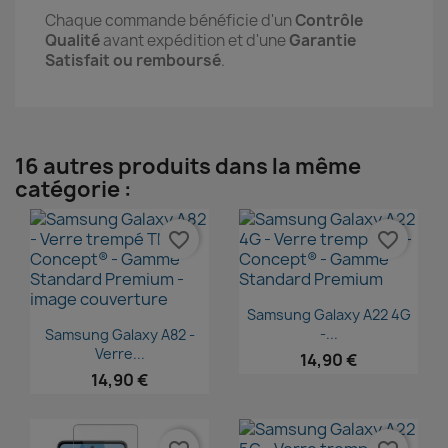
Chaque commande bénéficie d'un
Contrôle
Qualité
avant expédition et d'une
Garantie
Satisfait ou remboursé
.
16 autres produits dans la même
catégorie :
favorite_border
favorite_border
Aperçu rapide

Samsung Galaxy A22 4G
Aperçu rapide

-...
Samsung Galaxy A82 -
Verre...
14,90 €
14,90 €