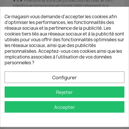
● 4 ● Prendre la vitre de protection et ôter le film
plastique provisoire en tirant délicatement sur
l’autocollant en haut à droite de la vitre.
Ce magasin vous demande d'accepter les cookies afin
● 5 ● Poser avec précision la vitre de protection
d'optimiser les performances, les fonctionnalités des
sur l’écran du Smartphone en l’alignant sur les
réseaux sociaux et la pertinence de la publicité. Les
bords du téléphone (à réaliser juste après avoir
cookies tiers liés aux réseaux sociaux et à la publicité sont
ôter le film pour éviter tout dépôt de poussière
utilisés pour vous offrir des fonctionnalités optimisées sur
sur la couche de silicone).
les réseaux sociaux, ainsi que des publicités
● 6 ● Effectuer des pressions du centre vers les
personnalisées. Acceptez-vous ces cookies ainsi que les
bords pour chasser progressivement les
implications associées à l'utilisation de vos données
éventuelles bulles d'air.
personnelles ?
ℹ️ Si la vitre est mal placée ou si une
Configurer
tache/poussière résistante provoque une bulle
d’air il est possible de la décoller pour la replacer
immédiatement en veillant à ne pas laisser de
Rejeter
poussière se poser.
Accepter
Les vitres de protection TM-Concept®
respectent les meilleurs standards du marché
d’un point de vue protection, confort d’utilisation
et durée de vie.