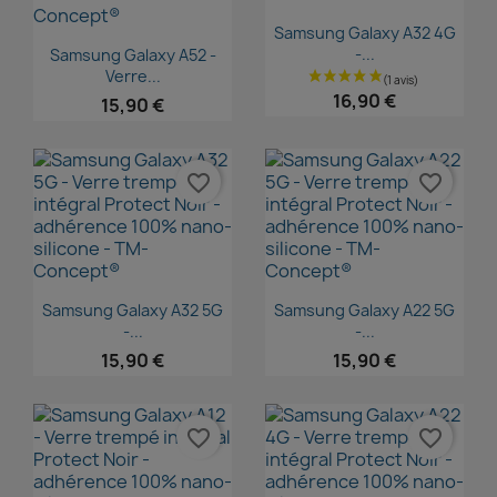
Aperçu rapide

Samsung Galaxy A32 4G
Aperçu rapide

-...
Samsung Galaxy A52 -
Verre...
16,90 €
15,90 €
favorite_border
favorite_border
Aperçu rapide
Aperçu rapide


Samsung Galaxy A32 5G
Samsung Galaxy A22 5G
-...
-...
15,90 €
15,90 €
favorite_border
favorite_border