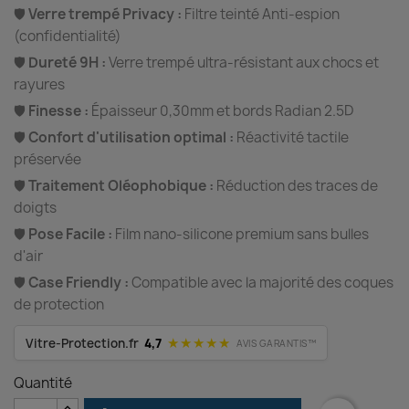
🛡️
Verre trempé Privacy :
Filtre teinté Anti-espion
(confidentialité)
🛡️
Dureté 9H :
Verre trempé ultra-résistant aux chocs et
rayures
🛡️
Finesse :
Épaisseur 0,30mm et bords Radian 2.5D
🛡️
Confort d'utilisation optimal :
Réactivité tactile
préservée
🛡️
Traitement Oléophobique :
Réduction des traces de
doigts
🛡️
Pose Facile :
Film nano-silicone premium sans bulles
d'air
🛡️
Case Friendly :
Compatible avec la majorité des coques
de protection
★★★★★
Vitre-Protection.fr
4,7
AVIS GARANTIS™
Quantité