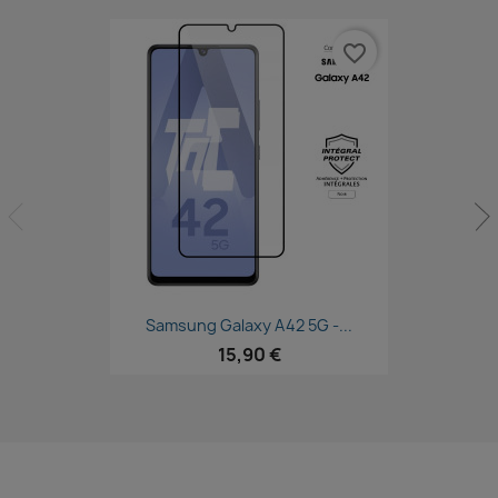
favorite_border
Aperçu rapide

Samsung Galaxy A42 5G -...
15,90 €