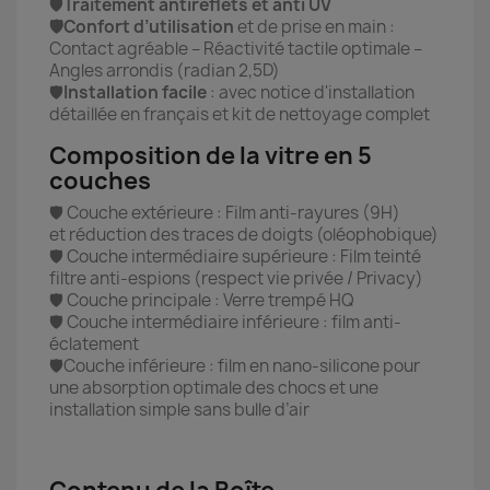
🛡️
Traitement antireflets et anti UV
🛡️Confort d’utilisation
et de prise en main :
Contact agréable – Réactivité tactile optimale –
Angles arrondis (radian 2,5D)
🛡️
Installation facile
: avec notice d'installation
détaillée en français et kit de nettoyage complet
Composition de la vitre en 5
couches
🛡️ Couche extérieure : Film anti-rayures (9H)
et réduction des traces de doigts (oléophobique)
🛡️ Couche intermédiaire supérieure : Film teinté
filtre anti-espions (respect vie privée / Privacy)
🛡️ Couche principale : Verre trempé HQ
🛡️ Couche intermédiaire inférieure : film anti-
éclatement
🛡️Couche inférieure : film en nano-silicone pour
une absorption optimale des chocs et une
installation simple sans bulle d’air