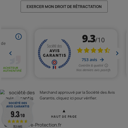
EXERCER MON DROIT DE RÉTRACTATION
Marchand approuvé par la Société des Avis
Garantis,
cliquez ici pour vérifier
.
▲
9.3
/10
HAUT DE PAGE
© 2026 - Vitre-Protection.fr
753 AVIS