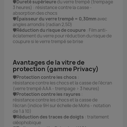
🛡️
Dureté supérieure
du verre trempé (trempage
3 heures) : résistance contre la casse -
absorption des chocs
🛡️
Épaisseur du verre trempé = 0,30mm
avec
angles arrondis (radian 2,5D)
🛡️
Réduction du risque de coupure
: Film anti-
éclatement du verre pour réduction du risque de
coupure si le verre trempé se brise
Avantages de la vitre de
protection (gamme Privacy)
🛡️Protection contre les chocs
:
résistance contre les chocs et la casse de l'écran
(verre trempé AAA - trempage > 3 heures)
🛡️Protection contre les rayures
:
résistance contre les chocs et la casse de
l'écran (indice 9H sur échelle de Mohs - notation
de 1 à 10)
🛡️Réduction des traces de doigts
: traitement
oléophobique