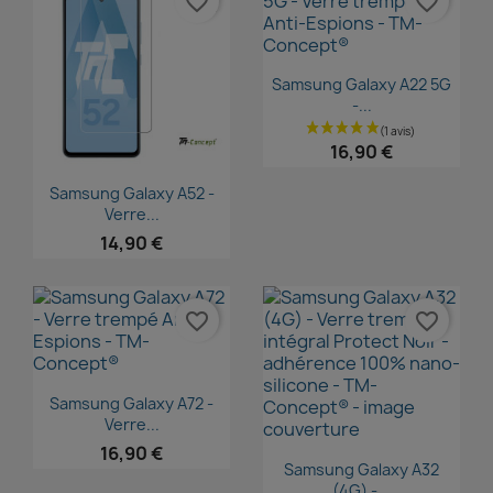
favorite_border
favorite_border
Aperçu rapide

Samsung Galaxy A22 5G
-...
16,90 €
Aperçu rapide

Samsung Galaxy A52 -
Verre...
14,90 €
favorite_border
favorite_border
Aperçu rapide

Samsung Galaxy A72 -
Verre...
16,90 €
Aperçu rapide

Samsung Galaxy A32
(4G) -...